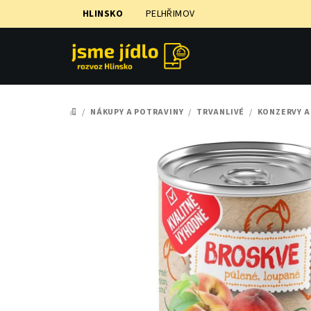
Přejít
HLINSKO
PELHŘIMOV
na
obsah
/
NÁKUPY A POTRAVINY
/
TRVANLIVÉ
/
KONZERVY A
DOMŮ