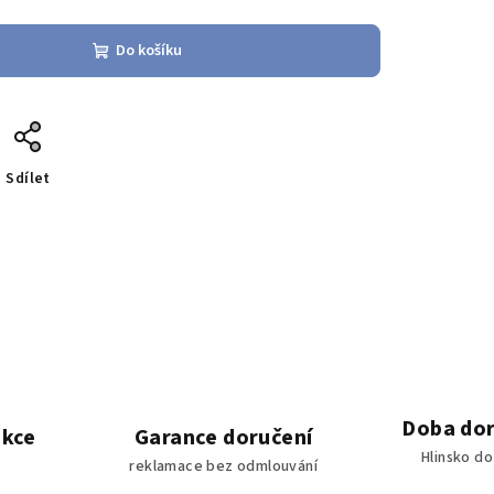
Do košíku
Sdílet
Doba dor
akce
Garance doručení
Hlinsko d
reklamace bez odmlouvání