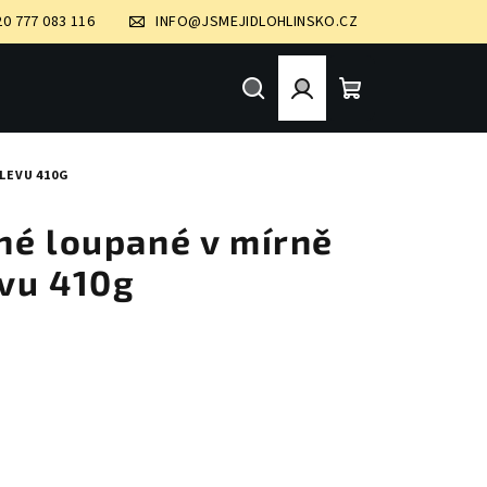
20 777 083 116
INFO@JSMEJIDLOHLINSKO.CZ
Hledat
Přihlášení
Nákupní
LEVU 410G
košík
né loupané v mírně
vu 410g