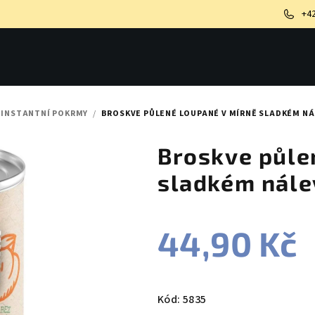
+4
 INSTANTNÍ POKRMY
/
BROSKVE PŮLENÉ LOUPANÉ V MÍRNĚ SLADKÉM NÁ
Broskve půle
sladkém nále
44,90 Kč
Měrná
cena:
Kód:
5835