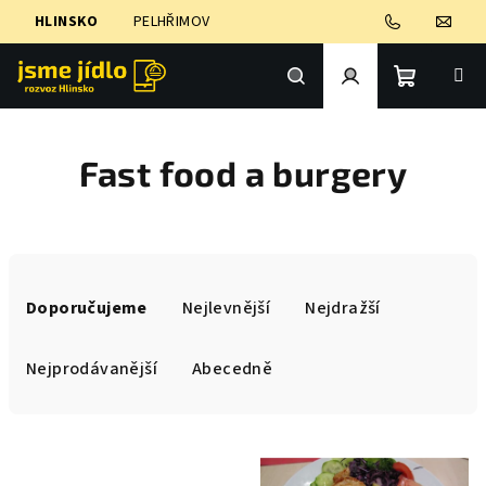
Přejít
HLINSKO
PELHŘIMOV
na
obsah
Nákupní
Hledat
Přihlášení
Fast food a burgery
košík
Ř
a
Doporučujeme
Nejlevnější
Nejdražší
z
e
Nejprodávanější
Abecedně
n
í
V
p
ý