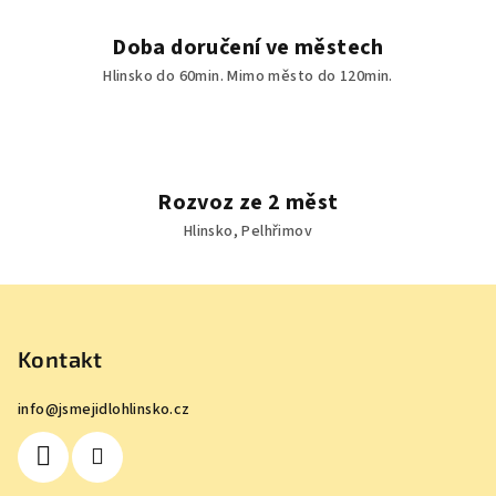
Doba doručení ve městech
Hlinsko do 60min. Mimo město do 120min.
Rozvoz ze 2 měst
Hlinsko, Pelhřimov
Z
á
p
Kontakt
a
info
@
jsmejidlohlinsko.cz
t
í