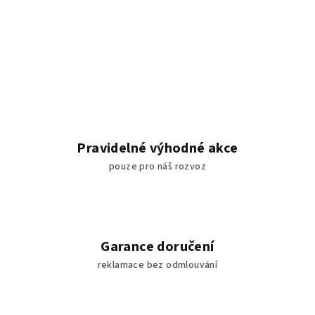
v
l
á
d
a
c
í
p
r
Pravidelné výhodné akce
v
pouze pro náš rozvoz
k
y
v
ý
p
Garance doručení
i
reklamace bez odmlouvání
s
u