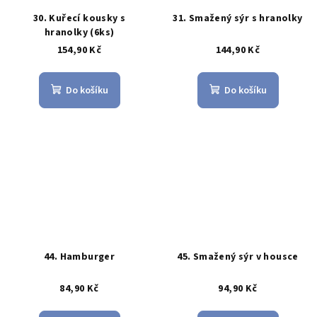
30. Kuřecí kousky s
31. Smažený sýr s hranolky
hranolky (6ks)
154,90 Kč
144,90 Kč
Do košíku
Do košíku
44. Hamburger
45. Smažený sýr v housce
84,90 Kč
94,90 Kč