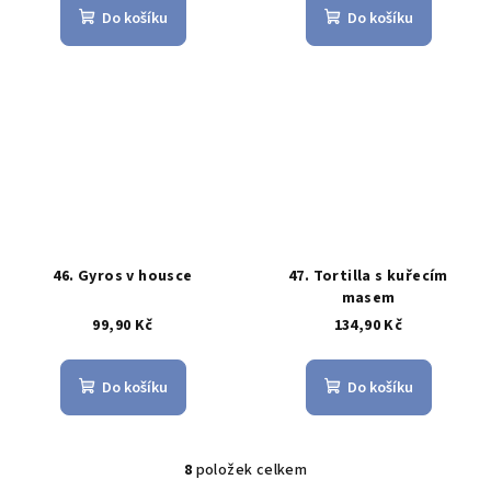
Do košíku
Do košíku
46. Gyros v housce
47. Tortilla s kuřecím
masem
99,90 Kč
134,90 Kč
Do košíku
Do košíku
8
položek celkem
O