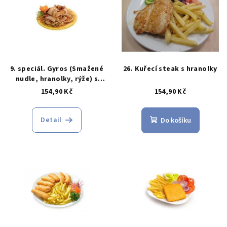
r
p
o
i
d
s
u
p
k
r
9. speciál. Gyros (Smažené
26. Kuřecí steak s hranolky
t
o
nudle, hranolky, rýže) s
ů
gyrosem
154,90 Kč
154,90 Kč
d
u
Detail
k
Do košíku
t
ů