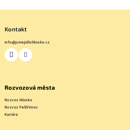
Z
á
p
Kontakt
a
info
@
jsmejidlohlinsko.cz
t
í
Rozvozová města
Rozvoz Hlinsko
Rozvoz Pelhřimov
Kariéra