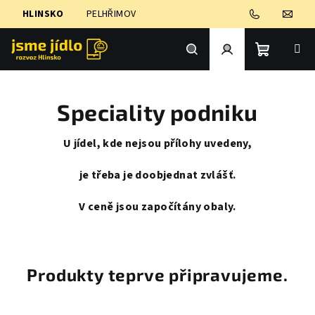
Přejít
HLINSKO
PELHŘIMOV
na
obsah
Nákupní
Hledat
Přihlášení
Speciality podniku
košík
U jídel, kde nejsou přílohy uvedeny,
je třeba je doobjednat zvlášť.
V ceně jsou započítány obaly.
Produkty teprve připravujeme.