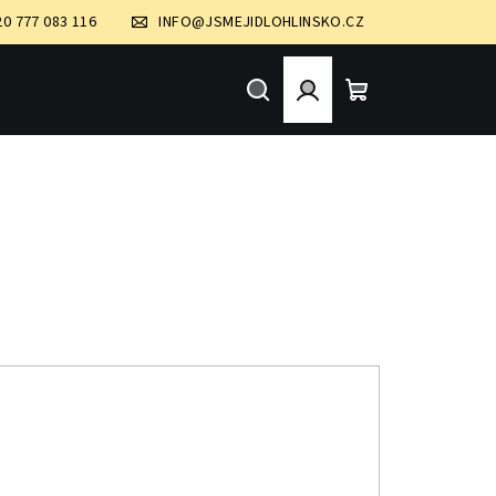
20 777 083 116
INFO@JSMEJIDLOHLINSKO.CZ
Hledat
Přihlášení
Nákupní
košík