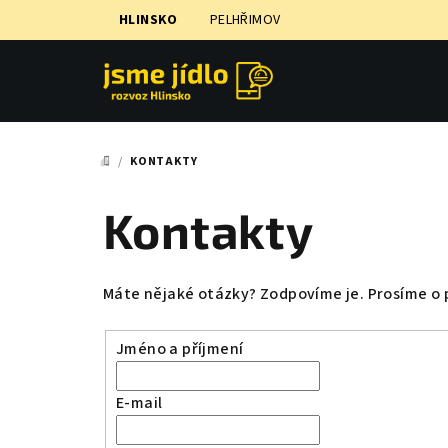
Přejít
HLINSKO
PELHŘIMOV
na
obsah
/
KONTAKTY
DOMŮ
Kontakty
Máte nějaké otázky? Zodpovíme je. Prosíme o p
Jméno a příjmení
E-mail