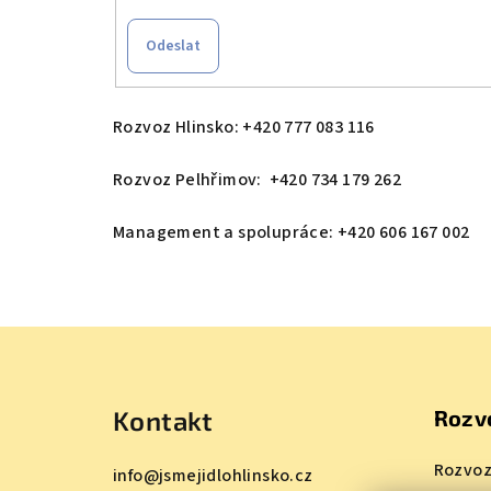
Odeslat
Rozvoz Hlinsko: +420 777 083 116
Rozvoz Pelhřimov: +420 734 179 262
Management a spolupráce: +420 606 167 002
Z
á
Kontakt
Rozv
p
a
Rozvoz
info
@
jsmejidlohlinsko.cz