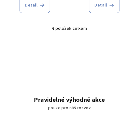
Detail
Detail
6
položek celkem
O
v
l
á
d
a
c
í
p
r
Pravidelné výhodné akce
v
pouze pro náš rozvoz
k
y
v
ý
p