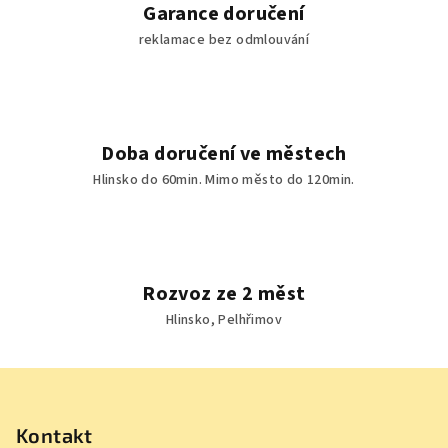
Garance doručení
i
reklamace bez odmlouvání
s
u
Doba doručení ve městech
Hlinsko do 60min. Mimo město do 120min.
Rozvoz ze 2 měst
Hlinsko, Pelhřimov
Z
á
p
Kontakt