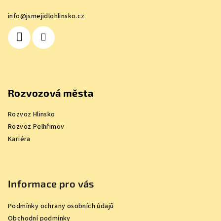
a
info
@
jsmejidlohlinsko.cz
t
í
Rozvozová města
Rozvoz Hlinsko
Rozvoz Pelhřimov
Kariéra
Informace pro vás
Podmínky ochrany osobních údajů
Obchodní podmínky