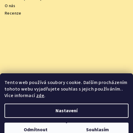
O nás
Recenze
Tento web používá soubory cookie. Dalším procházením
tohoto webu vyjadřujete souhlas s jejich používáním..
Více informací
zde
.
Vychutnejte si oceněná vína z pohodlí domova
Nastavení
Copyright 2026
Jsme Jídlo
. Všechna práva vyhrazena.
Odmítnout
Souhlasím