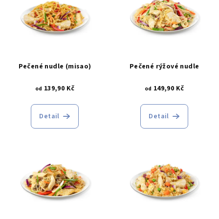
r
p
o
i
d
s
u
p
k
r
Pečené nudle (misao)
Pečené rýžové nudle
t
o
ů
139,90 Kč
149,90 Kč
d
od
od
u
k
Detail
Detail
t
ů