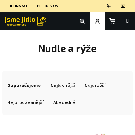
Přejít
HLINSKO
PELHŘIMOV
na
obsah
Nákupní
Hledat
Přihlášení
Nudle a rýže
košík
Ř
a
Doporučujeme
Nejlevnější
Nejdražší
z
e
Nejprodávanější
Abecedně
n
í
V
p
ý