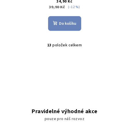
34,90 Kč
39,90 Kč
(–12 %)
Do košíku
13
položek celkem
O
v
l
á
d
a
c
í
p
r
Pravidelné výhodné akce
v
pouze pro náš rozvoz
k
y