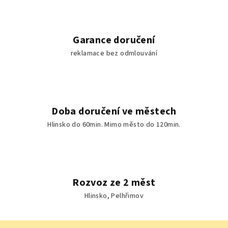
v
ý
p
Garance doručení
i
reklamace bez odmlouvání
s
u
Doba doručení ve městech
Hlinsko do 60min. Mimo město do 120min.
Rozvoz ze 2 měst
Hlinsko, Pelhřimov
Z