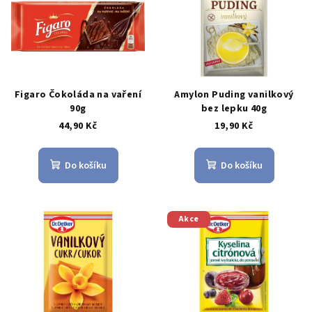
r
p
o
i
d
s
u
p
k
r
Figaro Čokoláda na vaření
Amylon Puding vanilkový
t
o
90g
bez lepku 40g
ů
44,90 Kč
19,90 Kč
d
u
k
Do košíku
Do košíku
t
ů
Akce