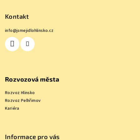
á
p
Kontakt
a
info
@
jsmejidlohlinsko.cz
t
í
Rozvozová města
Rozvoz Hlinsko
Rozvoz Pelhřimov
Kariéra
Informace pro vás