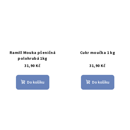
Ramill Mouka pšeničná
Cukr moučka 1 kg
polohrubá 1kg
31,90 Kč
31,90 Kč
Do košíku
Do košíku