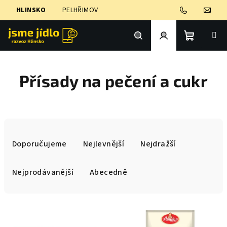
Přejít
HLINSKO
PELHŘIMOV
na
obsah
Nákupní
Hledat
Přihlášení
Přísady na pečení a cukr
košík
Ř
a
Doporučujeme
Nejlevnější
Nejdražší
z
e
Nejprodávanější
Abecedně
n
í
V
p
ý