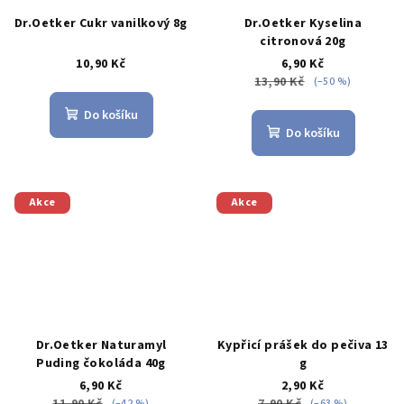
Dr.Oetker Cukr vanilkový 8g
Dr.Oetker Kyselina
citronová 20g
10,90 Kč
6,90 Kč
13,90 Kč
(–50 %)
Do košíku
Do košíku
Akce
Akce
Dr.Oetker Naturamyl
Kypřicí prášek do pečiva 13
Puding čokoláda 40g
g
6,90 Kč
2,90 Kč
11,90 Kč
7,90 Kč
(–42 %)
(–63 %)