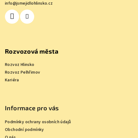
info
@
jsmejidlohlinsko.cz
t
í
Rozvozová města
Rozvoz Hlinsko
Rozvoz Pelhřimov
Kariéra
Informace pro vás
Podmínky ochrany osobních údajů
Obchodní podmínky
O nás