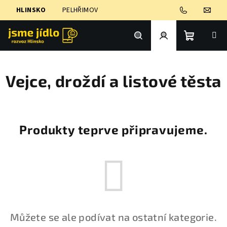
Přejít
HLINSKO
PELHŘIMOV
na
obsah
Nákupní
Hledat
Přihlášení
Vejce, droždí a listové těsta
košík
Produkty teprve připravujeme.
Můžete se ale podívat na ostatní kategorie.