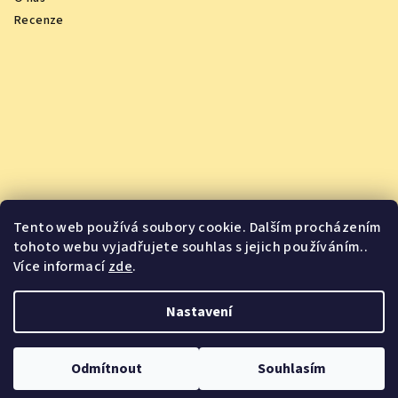
Recenze
Tento web používá soubory cookie. Dalším procházením
tohoto webu vyjadřujete souhlas s jejich používáním..
Více informací
zde
.
Vychutnejte si oceněná vína z pohodlí domova
Nastavení
Copyright 2026
Jsme Jídlo
. Všechna práva vyhrazena.
Odmítnout
Souhlasím
Vytvořil Shoptet
&
PekneWeby