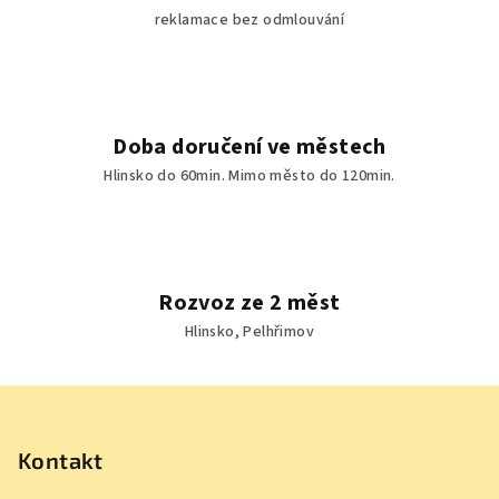
reklamace bez odmlouvání
Doba doručení ve městech
Hlinsko do 60min. Mimo město do 120min.
Rozvoz ze 2 měst
Hlinsko, Pelhřimov
Z
á
p
Kontakt
a