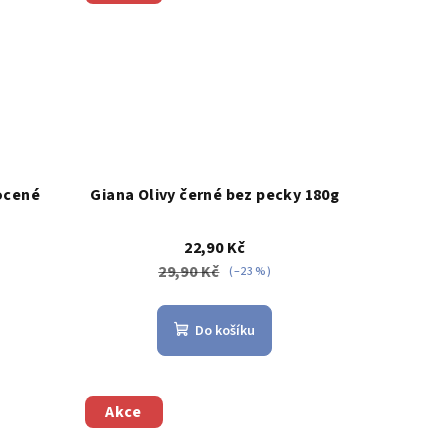
ocené
Giana Olivy černé bez pecky 180g
22,90 Kč
29,90 Kč
(–23 %)
Do košíku
Akce