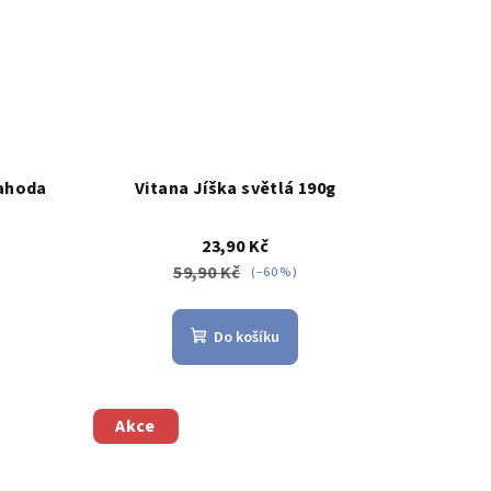
jahoda
Vitana Jíška světlá 190g
23,90 Kč
59,90 Kč
(–60 %)
Do košíku
Akce