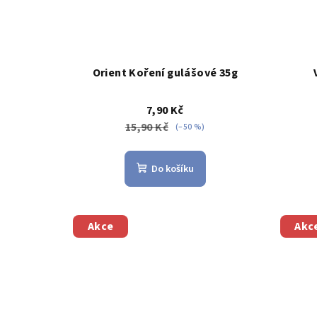
Orient Koření gulášové 35g
7,90 Kč
15,90 Kč
(–50 %)
Do košíku
Akce
Akc