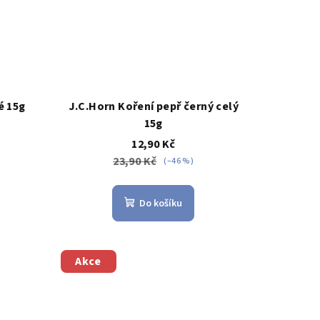
é 15g
J.C.Horn Koření pepř černý celý
15g
12,90 Kč
23,90 Kč
(–46 %)
Do košíku
Akce