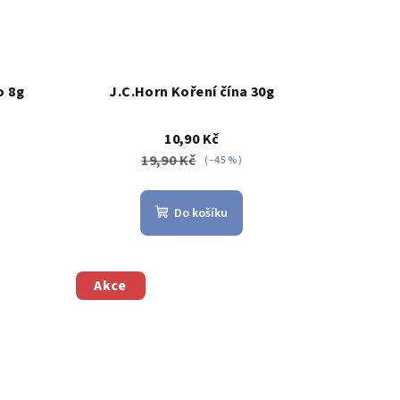
o 8g
J.C.Horn Koření čína 30g
10,90 Kč
19,90 Kč
(–45 %)
Do košíku
Akce