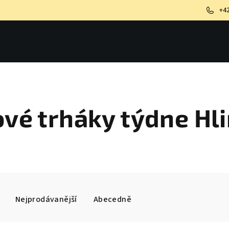
+4
vé trháky týdne Hl
Nejprodávanější
Abecedně