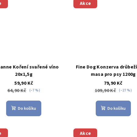
e
Akce
anne Koření svařené víno
Fine Dog Konzerva drůbež
20x1,5g
masa pro psy 1200g
59,90 Kč
79,90 Kč
64,90 Kč
109,90 Kč
(–7 %)
(–27 %)
Do košíku
Do košíku
e
Akce