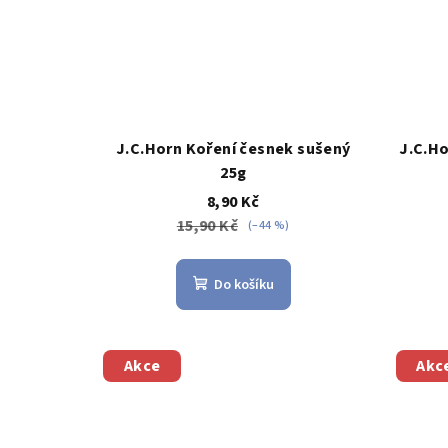
J.C.Horn Koření česnek sušený
J.C.Ho
25g
8,90 Kč
15,90 Kč
(–44 %)
Do košíku
Akce
Akc