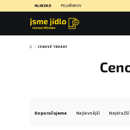
Přejít
HLINSKO
PELHŘIMOV
na
obsah
/
CENOVÉ TRHÁKY
DOMŮ
Ceno
Ř
Doporučujeme
Nejlevnější
Nejdražší
a
z