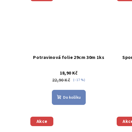
Potravinová folie 29cm 30m 1ks
Spo
18,90 Kč
22,90 Kč
(–17 %)
Do košíku
Akce
Akc