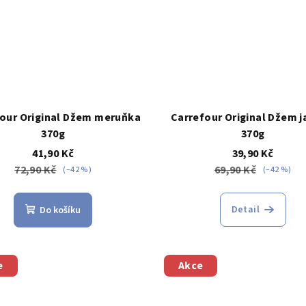
our Original Džem meruňka
Carrefour Original Džem 
370g
370g
41,90 Kč
39,90 Kč
72,90 Kč
69,90 Kč
(–42 %)
(–42 %)
Detail
Do košíku
e
Akce