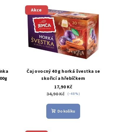
Akce
ínka
Čaj ovocný 40 g horká švestka se
500g
skořicí a hřebíčkem
17,90 Kč
34,90 Kč
(–48 %)
Do košíku