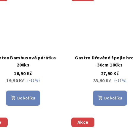
ntex Bambusová párátka
Gastro Dřevěné špejle hr
200ks
30cm 100ks
16,90 Kč
27,90 Kč
19,90 Kč
33,90 Kč
(–15 %)
(–17 %)
Do košíku
Do košíku
e
Akce