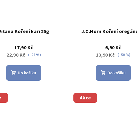
Vitana Koření kari 25g
J.C.Horn Koření oregán
17,90 Kč
6,90 Kč
22,90 Kč
13,90 Kč
(–21 %)
(–50 %)
Do košíku
Do košíku
e
Akce