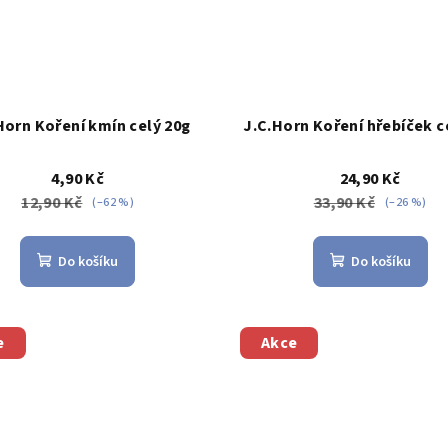
Horn Koření kmín celý 20g
J.C.Horn Koření hřebíček c
4,90 Kč
24,90 Kč
12,90 Kč
33,90 Kč
(–62 %)
(–26 %)
Do košíku
Do košíku
e
Akce