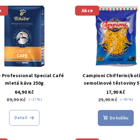
e
Akce
 Professional Special Café
Campioni Chifferini/kol
mletá káva 250g
semolinové těstoviny 
64,90 Kč
17,90 Kč
89,90 Kč
29,90 Kč
(–27 %)
(–40 %)
Detail
Do košíku