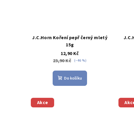
J.C.Horn Koření pepř černý mletý
J.C.
15g
12,90 Kč
23,90 Kč
(–46 %)
Do košíku
Akce
Akc