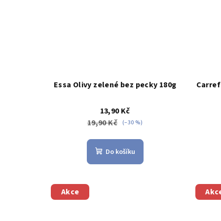
Essa Olivy zelené bez pecky 180g
Carref
13,90 Kč
19,90 Kč
(–30 %)
Do košíku
Akce
Akc