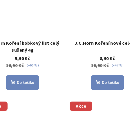
rn Koření bobkový list celý
J.C.Horn Koření nové cel
sušený 4g
5,90 Kč
8,90 Kč
16,90 Kč
16,90 Kč
(–65 %)
(–47 %)
Do košíku
Do košíku
e
Akce