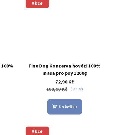
Akce
í 100%
Fine Dog Konzerva hovězí 100%
masa pro psy 1200g
72,90 Kč
109,90 Kč
(–33 %)
Do košíku
Akce