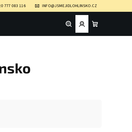
20 777 083 116
INFO@JSMEJIDLOHLINSKO.CZ
Hledat
Přihlášení
Nákupní
košík
insko