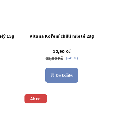
elý 15g
Vitana Koření chilli mleté 23g
12,90 Kč
21,90 Kč
(–41 %)
Do košíku
Akce