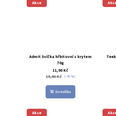
Akce
Akc
ů
Admit Svíčka hřbitovní s krytem
Teek
70g
11,90 Kč
19,90 Kč
(–40 %)
Do košíku
Akce
Akc