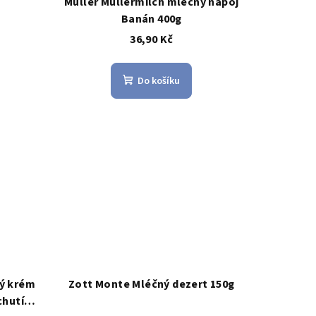
Müller Müllermilch mléčný nápoj
Banán 400g
36,90 Kč
Do košíku
vý krém
Zott Monte Mléčný dezert 150g
chutí