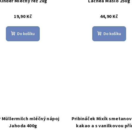
Kinder Mléčný řez 28g
Lacnea Máslo 250g
19,90 Kč
44,90 Kč
Do košíku
Do košíku
r Müllermilch mléčný nápoj
Pribináček Mixík smetano
Jahoda 400g
kakao a s vanilkovou pří