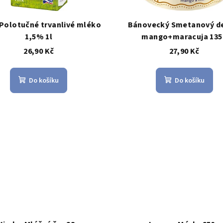
 Polotučné trvanlivé mléko
Bánovecký Smetanový d
1,5% 1l
mango+maracuja 135
26,90 Kč
27,90 Kč
Do košíku
Do košíku