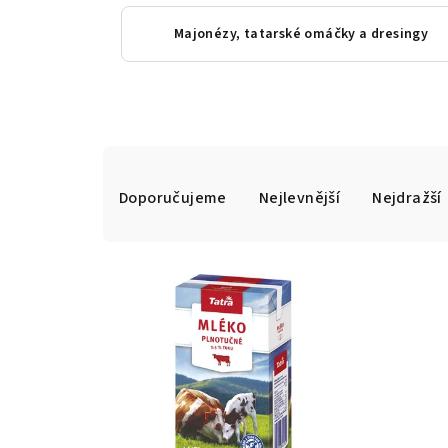
Majonézy, tatarské omáčky a dresingy
Ř
Doporučujeme
Nejlevnější
Nejdražší
a
z
V
e
ý
n
p
í
i
p
s
r