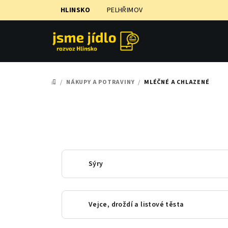
Přejít
HLINSKO
PELHŘIMOV
na
obsah
/
NÁKUPY A POTRAVINY
/
MLÉČNÉ A CHLAZENÉ
DOMŮ
Sýry
Vejce, droždí a listové těsta