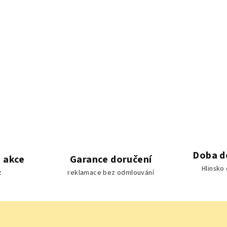
Doba d
 akce
Garance doručení
Hlinsko
z
reklamace bez odmlouvání