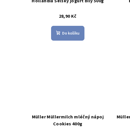
Hollandia Selský jogurt bílý 500g
28,90 Kč
Do košíku
Müller Müllermilch mléčný nápoj
Mülle
Cookies 400g