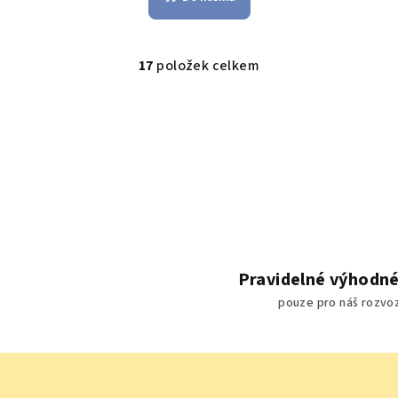
17
položek celkem
O
v
l
á
d
a
c
í
p
Pravidelné výhodné
r
pouze pro náš rozvo
v
k
y