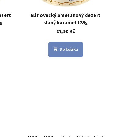
ezert
Bánovecký Smetanový dezert
g
slaný karamel 135g
27,90 Kč
Do košíku