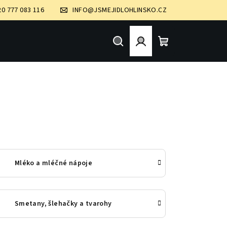
20 777 083 116
INFO@JSMEJIDLOHLINSKO.CZ
Hledat
Přihlášení
Nákupní
košík
Mléko a mléčné nápoje
Smetany, šlehačky a tvarohy