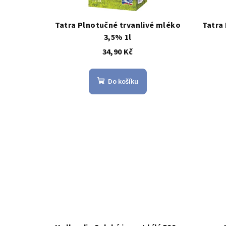
p
o
r
Tatra Plnotučné trvanlivé mléko
Tatra
d
3,5% 1l
o
u
34,90 Kč
d
k
u
Do košíku
t
k
ů
t
ů