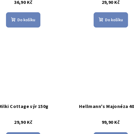
125g
36,90 Kč
29,90 Kč
Do košíku
Do košíku
Milki Cottage sýr 150g
Hellmann's Majonéza 4
29,90 Kč
99,90 Kč