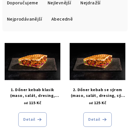
a
Doporučujeme
Nejlevnější
Nejdražší
z
e
Nejprodávanější
Abecedně
n
í
V
p
ý
r
p
o
i
d
s
u
p
k
r
1. Dőner kebab klasik
2. Dőner kebab se sýrem
t
o
(maso, salát, dresing,
(maso, salát, dresing, sýr,
ů
chléb)
chléb)
115 Kč
125 Kč
d
od
od
u
k
Detail
Detail
t