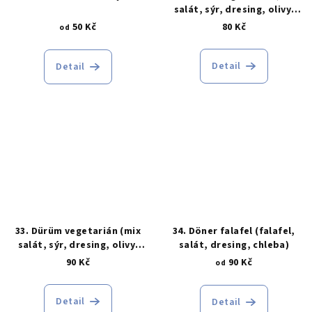
salát, sýr, dresing, olivy,
chleba)
50 Kč
80 Kč
od
Detail
Detail
33. Dürüm vegetarián (mix
34. Döner falafel (falafel,
salát, sýr, dresing, olivy,
salát, dresing, chleba)
tortilla)
90 Kč
90 Kč
od
Detail
Detail