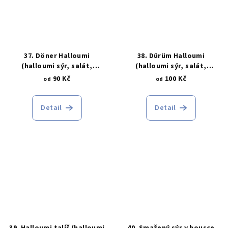
37. Döner Halloumi
38. Dürüm Halloumi
(halloumi sýr, salát,
(halloumi sýr, salát,
dresing, chleba)
dresing, tortilla)
90 Kč
100 Kč
od
od
Detail
Detail
39. Halloumi talíř (halloumi
40. Smažený sýr v housce