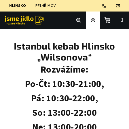
Přejít
HLINSKO
PELHŘIMOV
na
obsah
Nákupní
Hledat
Přihlášení
Istanbul kebab Hlinsko
košík
„Wilsonova“
Rozvážíme:
Po-Čt: 10:30-21:00,
Pá: 10:30-22:00,
So: 13:00-22:00
Ne: 13:00-20:00