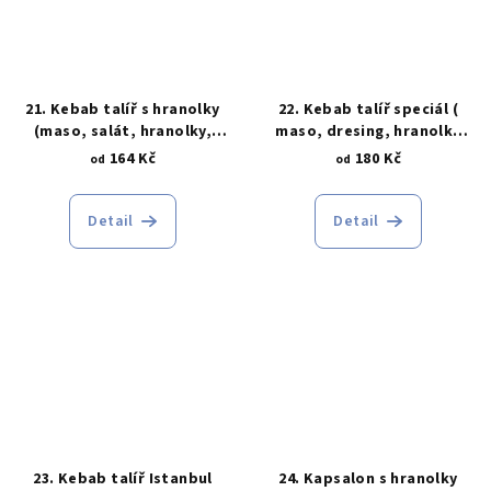
21. Kebab talíř s hranolky
22. Kebab talíř speciál (
(maso, salát, hranolky,
maso, dresing, hranolky
dresing)
nebo chléb)
164 Kč
180 Kč
od
od
Detail
Detail
23. Kebab talíř Istanbul
24. Kapsalon s hranolky