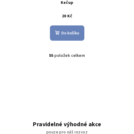
Kečup
20 Kč
Do košíku
55
položek celkem
O
v
l
á
d
a
c
í
p
r
Pravidelné výhodné akce
v
pouze pro náš rozvoz