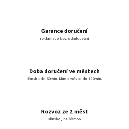
k
y
v
ý
p
Garance doručení
i
reklamace bez odmlouvání
s
u
Doba doručení ve městech
Hlinsko do 60min. Mimo město do 120min.
Rozvoz ze 2 měst
Hlinsko, Pelhřimov