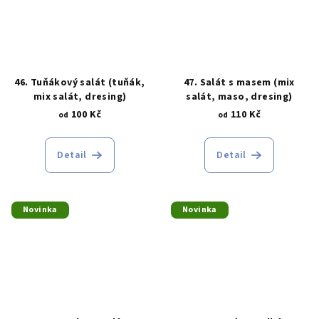
46. Tuňákový salát (tuňák,
47. Salát s masem (mix
mix salát, dresing)
salát, maso, dresing)
100 Kč
110 Kč
od
od
Detail
Detail
Novinka
Novinka