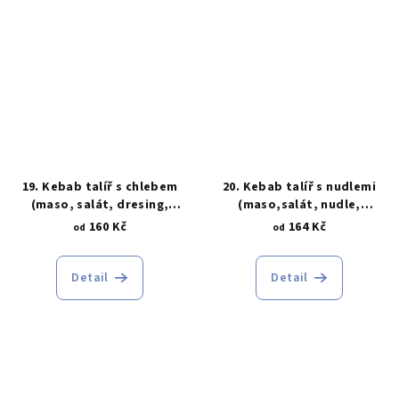
19. Kebab talíř s chlebem
20. Kebab talíř s nudlemi
(maso, salát, dresing,
(maso,salát, nudle,
chleba)
dresing)
160 Kč
164 Kč
od
od
Detail
Detail