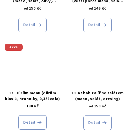
(maso, salát, olivy,
(větší porce masa, salát,
feferonky, sýr, dresing,
dresing, tortilla)
150 Kč
149 Kč
od
od
tortilla)
Detail
Detail
Akce
17. Dürüm menu (dürüm
18. Kebab talíř se salátem
klasik, hranolky, 0,33l cola)
(maso, salát, dresing)
190 Kč
150 Kč
od
Detail
Detail