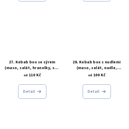
27. Kebab box se sýrem
28. Kebab box s nudlemi
(maso, salát, hranolky, sýr,
(maso, salát, nudle,
dresing)
dresing)
110 Kč
100 Kč
od
od
Detail
Detail