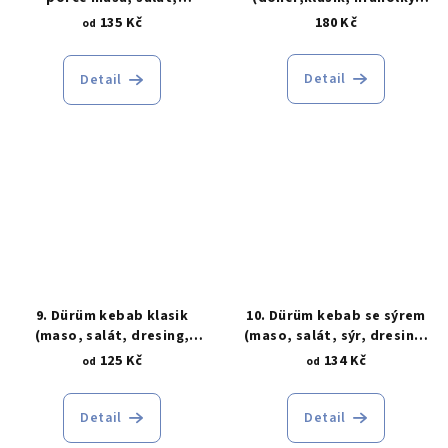
dresing, chléb)
0,33l cola)
135 Kč
180 Kč
od
Detail
Detail
9. Dürüm kebab klasik
10. Dürüm kebab se sýrem
(maso, salát, dresing,
(maso, salát, sýr, dresing,
tortilla)
tortilla)
125 Kč
134 Kč
od
od
Detail
Detail