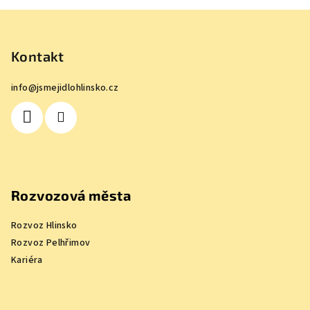
Z
á
p
Kontakt
a
info
@
jsmejidlohlinsko.cz
t
í
Rozvozová města
Rozvoz Hlinsko
Rozvoz Pelhřimov
Kariéra