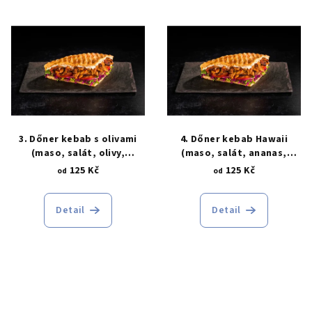
ů
3. Dőner kebab s olivami
4. Dőner kebab Hawaii
(maso, salát, olivy,
(maso, salát, ananas,
dresing, chléb)
dresing, chléb)
125 Kč
125 Kč
od
od
Detail
Detail