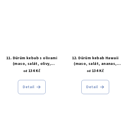
11. Dürüm kebab s olivami
12. Dürüm kebab Hawaii
(maso, salát, olivy,
(maso, salát, ananas,
dresing, tortilla)
dresing, tortilla)
134 Kč
134 Kč
od
od
Detail
Detail