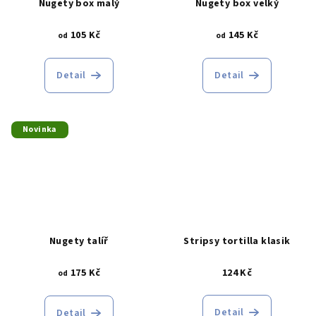
Nugety box malý
Nugety box velký
105 Kč
145 Kč
od
od
Detail
Detail
Novinka
Nugety talíř
Stripsy tortilla klasik
175 Kč
124 Kč
od
Detail
Detail