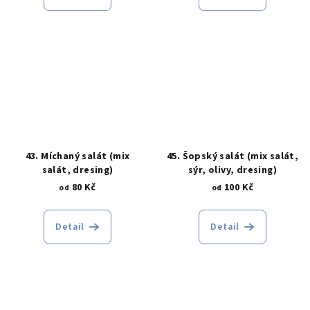
43. Míchaný salát (mix
45. Šopský salát (mix salát,
salát, dresing)
sýr, olivy, dresing)
80 Kč
100 Kč
od
od
Detail
Detail