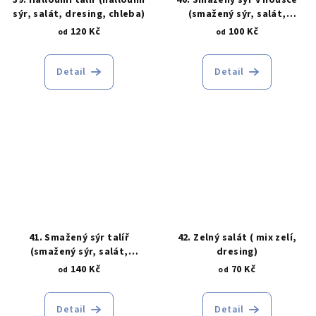
sýr, salát, dresing, chleba)
(smažený sýr, salát,
dresing, chleba)
120 Kč
100 Kč
od
od
Detail
Detail
41. Smažený sýr talíř
42. Zelný salát ( mix zelí,
(smažený sýr, salát,
dresing)
hranolky, dresing)
140 Kč
70 Kč
od
od
Detail
Detail