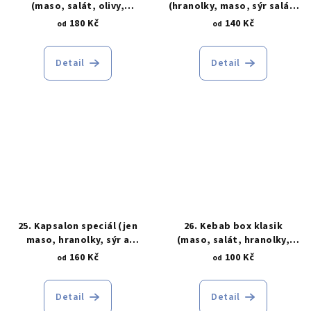
(maso, salát, olivy,
(hranolky, maso, sýr salát,
feferonky, sýr, hranolky,
dresing)
180 Kč
140 Kč
od
od
dresing)
Detail
Detail
25. Kapsalon speciál (jen
26. Kebab box klasik
maso, hranolky, sýr a
(maso, salát, hranolky,
dresing)
dresing)
160 Kč
100 Kč
od
od
Detail
Detail