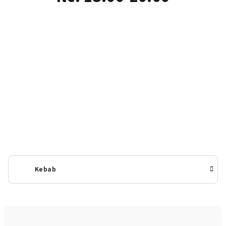
Kebab
Ř