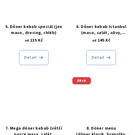
5. Dőner kebab speciál (jen
6. Dőner kebab Istanbul
maso, dresing, chléb)
(maso, salát, olivy,
feferonky, sýr, dresing,
135 Kč
145 Kč
od
od
chléb)
Detail
Detail
Akce
7. Mega döner kebab (větší
8. Döner menu
porce masa, salát,
(döner,klasik, hranolky,