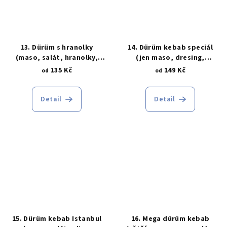
13. Dürüm s hranolky
14. Dürüm kebab speciál
(maso, salát, hranolky,
(jen maso, dresing,
dresing, tortilla)
tortilla)
135 Kč
149 Kč
od
od
Detail
Detail
15. Dürüm kebab Istanbul
16. Mega dürüm kebab