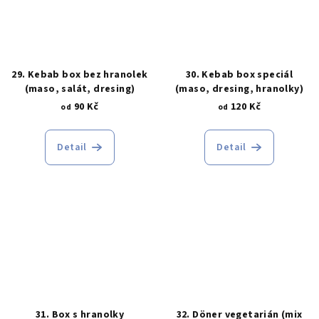
29. Kebab box bez hranolek
30. Kebab box speciál
(maso, salát, dresing)
(maso, dresing, hranolky)
90 Kč
120 Kč
od
od
Detail
Detail
31. Box s hranolky
32. Döner vegetarián (mix