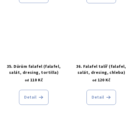
35. Dürüm falafel (falafel,
36. Falafel talíř (falafel,
salát, dresing, tortilla)
salát, dresing, chleba)
110 Kč
120 Kč
od
od
Detail
Detail