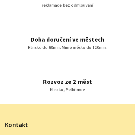
reklamace bez odmlouvání
Doba doručení ve městech
Hlinsko do 60min. Mimo město do 120min.
Rozvoz ze 2 měst
Hlinsko, Pelhřimov
Z
á
p
Kontakt
a