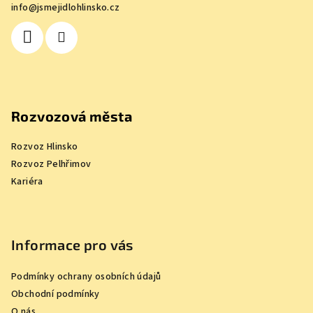
info
@
jsmejidlohlinsko.cz
t
í
Rozvozová města
Rozvoz Hlinsko
Rozvoz Pelhřimov
Kariéra
Informace pro vás
Podmínky ochrany osobních údajů
Obchodní podmínky
O nás