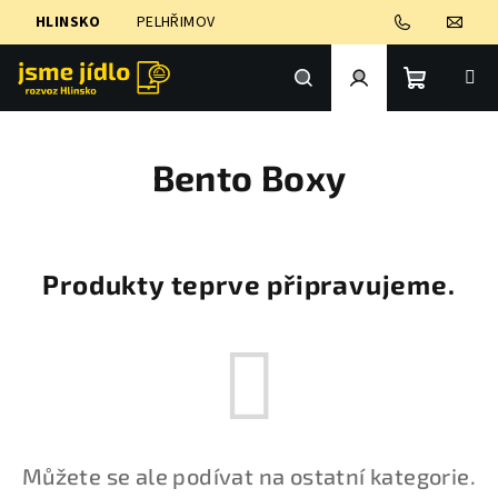
Přejít
HLINSKO
PELHŘIMOV
na
obsah
Nákupní
Hledat
Přihlášení
Bento Boxy
košík
Produkty teprve připravujeme.
Můžete se ale podívat na ostatní kategorie.