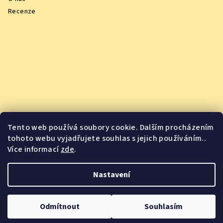
Recenze
Tento web používá soubory cookie. Dalším procházením
tohoto webu vyjadřujete souhlas s jejich používáním..
Více informací
zde
.
Vychutnejte si oceněná vína z pohodlí domova
Nastavení
Copyright 2026
Jsme Jídlo
. Všechna práva vyhrazena.
Odmítnout
Souhlasím
Vytvořil Shoptet
&
PekneWeby