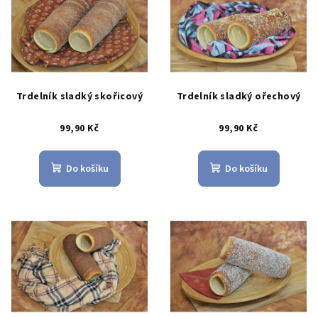
r
p
o
i
d
s
u
p
k
r
Trdelník sladký skořicový
Trdelník sladký ořechový
t
o
ů
99,90 Kč
99,90 Kč
d
u
k
Do košíku
Do košíku
t
ů