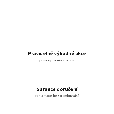
v
l
á
d
a
c
í
p
r
Pravidelné výhodné akce
v
pouze pro náš rozvoz
k
y
v
ý
p
Garance doručení
i
reklamace bez odmlouvání
s
u