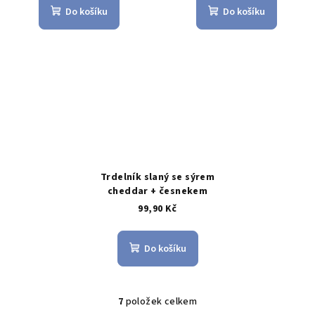
Do košíku
Do košíku
Trdelník slaný se sýrem
cheddar + česnekem
99,90 Kč
Do košíku
7
položek celkem
O