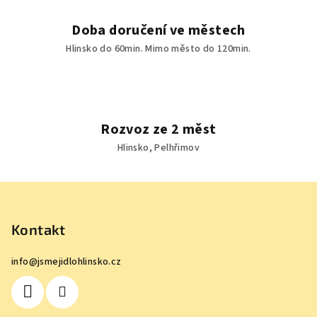
Doba doručení ve městech
Hlinsko do 60min. Mimo město do 120min.
Rozvoz ze 2 měst
Hlinsko, Pelhřimov
Z
á
p
Kontakt
a
info
@
jsmejidlohlinsko.cz
t
í