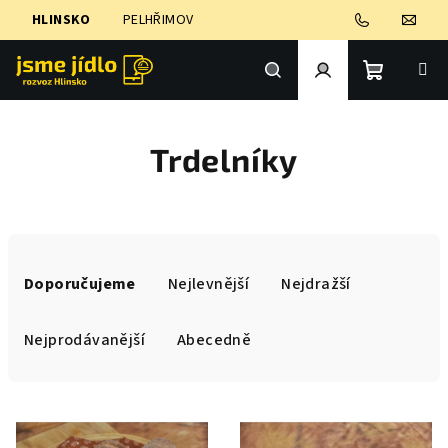
Přejít
HLINSKO
PELHŘIMOV
na
obsah
Nákupní
Hledat
Přihlášení
Trdelníky
košík
Ř
a
Doporučujeme
Nejlevnější
Nejdražší
z
e
Nejprodávanější
Abecedně
n
í
V
p
ý