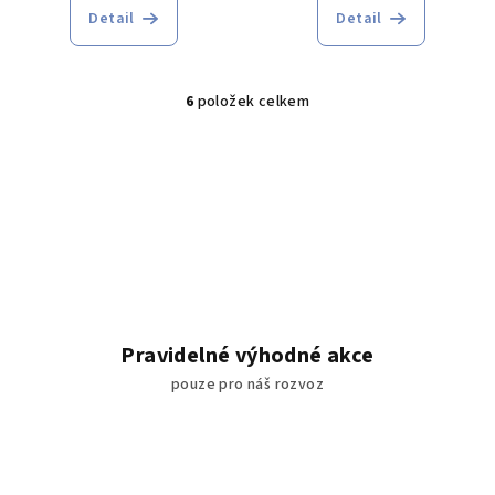
bazalkové pesto)
Detail
Detail
6
položek celkem
O
v
l
á
d
a
c
í
p
r
Pravidelné výhodné akce
v
pouze pro náš rozvoz
k
y
v
ý
p