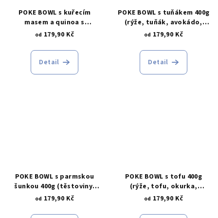
POKE BOWL s kuřecím
POKE BOWL s tuňákem 400g
masem a quinoa s
(rýže, tuňák, avokádo,
bulgurem 400g (quinoa s
kukuřice, salát, rajče,
179,90 Kč
179,90 Kč
od
od
bulgurem( směs obilovin),
edamame, paprika,
kuřecí maso, rajče, okurka,
sezamová semínka, klíčky)
edamame, ředkvičky,
Detail
Detail
mrkev, salát, sezamová
semínka, klíčky)
POKE BOWL s parmskou
POKE BOWL s tofu 400g
šunkou 400g (těstoviny,
(rýže, tofu, okurka,
parmská šunka, rajče,
ředkvičky, mrkev,
179,90 Kč
179,90 Kč
od
od
rukola, mozzarela,
edamame, avokádo,
sezamová semínka,
sezamová semínka, klíčky)