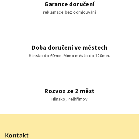
Garance doručení
i
reklamace bez odmlouvání
s
u
Doba doručení ve městech
Hlinsko do 60min. Mimo město do 120min.
Rozvoz ze 2 měst
Hlinsko, Pelhřimov
Z
á
p
Kontakt