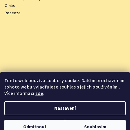
O nás
Recenze
Tento web používá soubory cookie. Dalším procházením
tohoto webu vyjadřujete souhlas s jejich používáním..
Více informací
zde
.
Vychutnejte si oceněná vína z pohodlí domova
Nastavení
Copyright 2026
Jsme Jídlo
. Všechna práva vyhrazena.
Odmítnout
Souhlasím