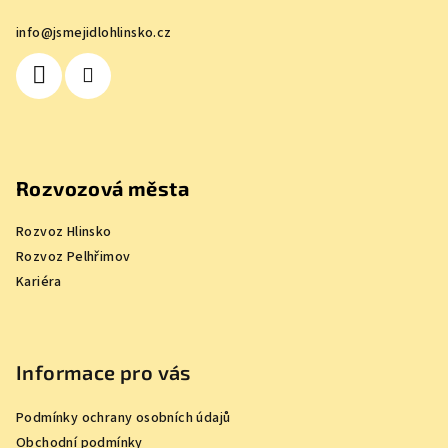
a
info
@
jsmejidlohlinsko.cz
t
í
Rozvozová města
Rozvoz Hlinsko
Rozvoz Pelhřimov
Kariéra
Informace pro vás
Podmínky ochrany osobních údajů
Obchodní podmínky