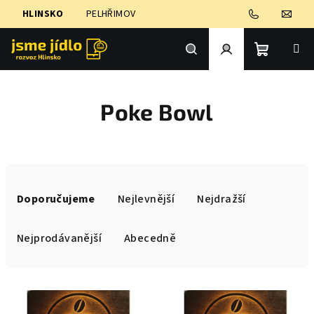
Přejít
HLINSKO
PELHŘIMOV
na
obsah
Nákupní
Hledat
Přihlášení
Poke Bowl
košík
Ř
a
Doporučujeme
Nejlevnější
Nejdražší
z
e
Nejprodávanější
Abecedně
n
í
V
p
ý