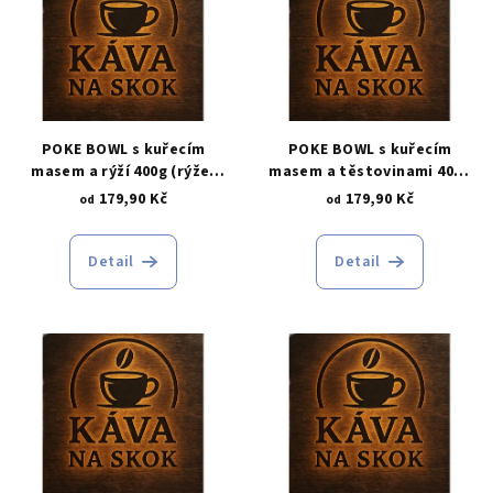
r
p
o
i
d
s
u
p
k
r
POKE BOWL s kuřecím
POKE BOWL s kuřecím
t
o
masem a rýží 400g (rýže,
masem a těstovinami 400g
ů
kuřecí maso, kukuřice,
(těstoviny, kuřecí maso,
179,90 Kč
179,90 Kč
d
od
od
rajče, ředkvičky, salát,
kukuřice, rajče, ředkvičky,
u
paprika, edamame,
salát, paprika, mozzarela,
sezamová semínka , klíčky)
sezamová semínka,
k
Detail
Detail
bazalkové pesto, klíčky)
t
ů