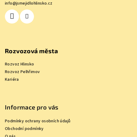
info
@
jsmejidlohlinsko.cz
t
í
Rozvozová města
Rozvoz Hlinsko
Rozvoz Pelhřimov
Kariéra
Informace pro vás
Podmínky ochrany osobních údajů
Obchodní podmínky
O nás