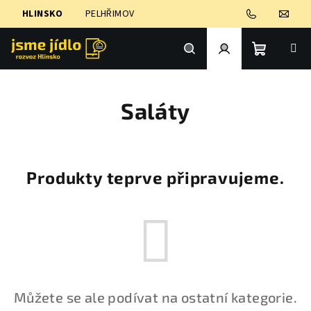
Přejít
HLINSKO
PELHŘIMOV
na
obsah
Nákupní
Hledat
Přihlášení
Saláty
košík
Produkty teprve připravujeme.
Můžete se ale podívat na ostatní kategorie.