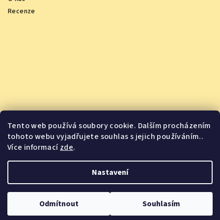
Recenze
Tento web používá soubory cookie. Dalším procházením
tohoto webu vyjadřujete souhlas s jejich používáním..
Více informací
zde
.
Vychutnejte si oceněná vína z pohodlí domova
Nastavení
Copyright 2026
Jsme Jídlo
. Všechna práva vyhrazena.
Odmítnout
Souhlasím
Vytvořil Shoptet
&
PekneWeby