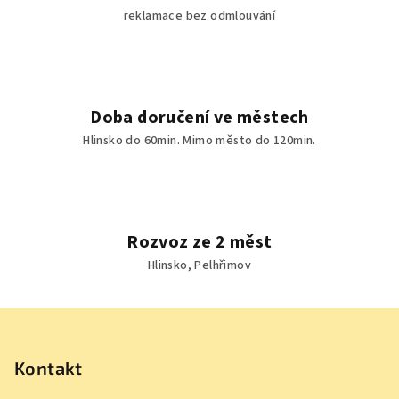
reklamace bez odmlouvání
Doba doručení ve městech
Hlinsko do 60min. Mimo město do 120min.
Rozvoz ze 2 měst
Hlinsko, Pelhřimov
Z
á
p
Kontakt
a