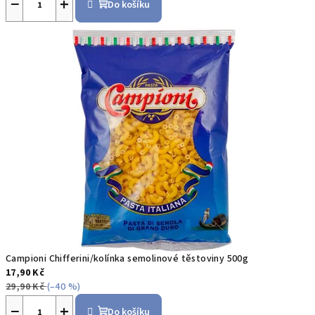
−
+
Do košíku
Campioni Chifferini/kolínka semolinové těstoviny 500g
17,90 Kč
29,90 Kč
(–40 %)
−
+
Do košíku