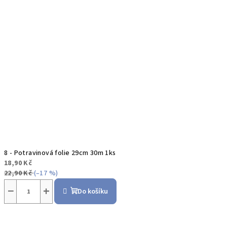
8 - Potravinová folie 29cm 30m 1ks
18,90 Kč
22,90 Kč
(–17 %)
−
+
Do košíku