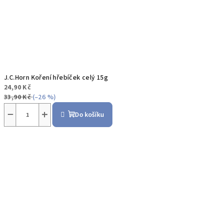
J.C.Horn Koření hřebíček celý 15g
24,90 Kč
33,90 Kč
(–26 %)
−
+
Do košíku