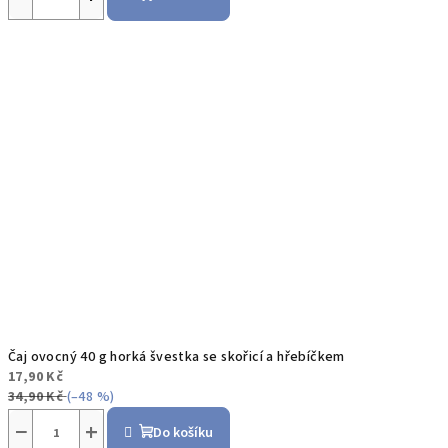
Čaj ovocný 40 g horká švestka se skořicí a hřebíčkem
17,90 Kč
34,90 Kč
(–48 %)
−
+
Do košíku