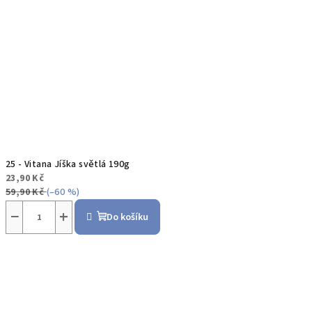
25 - Vitana Jíška světlá 190g
23,90 Kč
59,90 Kč
(–60 %)
−
+
Do košíku