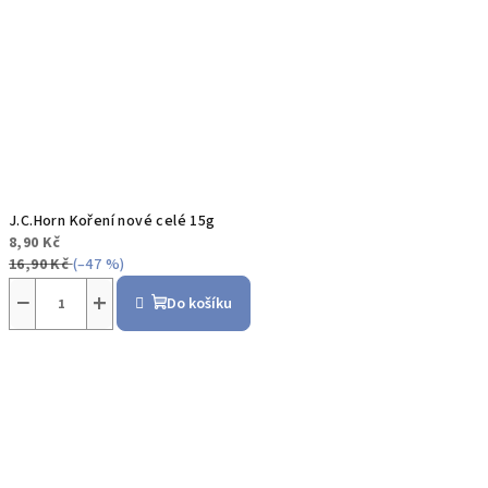
J.C.Horn Koření nové celé 15g
8,90 Kč
16,90 Kč
(–47 %)
−
+
Do košíku