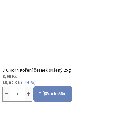
J.C.Horn Koření česnek sušený 25g
8,90 Kč
15,90 Kč
(–44 %)
−
+
Do košíku