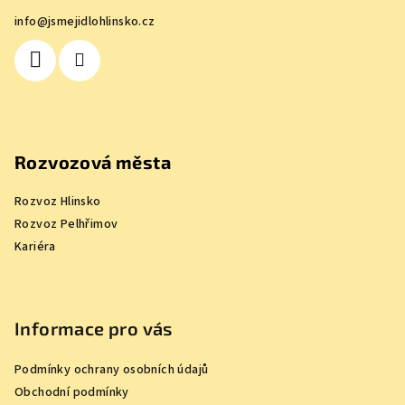
a
info
@
jsmejidlohlinsko.cz
t
í
Rozvozová města
Rozvoz Hlinsko
Rozvoz Pelhřimov
Kariéra
Informace pro vás
Podmínky ochrany osobních údajů
Obchodní podmínky