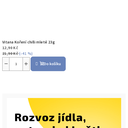
Vitana Koření chilli mleté 23g
12,90 Kč
21,90 Kč
(–41 %)
−
+
Do košíku