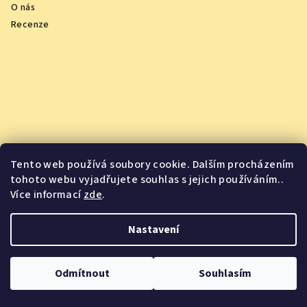
O nás
Recenze
Tento web používá soubory cookie. Dalším procházením
tohoto webu vyjadřujete souhlas s jejich používáním..
Více informací
zde
.
Nastavení
Vychutnejte si oceněná vína z pohodlí domova
Odmítnout
Souhlasím
Copyright 2026
Jsme Jídlo
. Všechna práva vyhrazena.