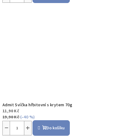
Admit Svíčka hřbitovní s krytem 70g
11,90 Kč
19,90 Kč
(–40 %)
−
+
Do košíku