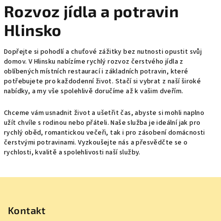
Rozvoz jídla a potravin
Hlinsko
Dopřejte si pohodlí a chuťové zážitky bez nutnosti opustit svůj
domov. V Hlinsku nabízíme rychlý rozvoz čerstvého jídla z
oblíbených místních restaurací i základních potravin, které
potřebujete pro každodenní život. Stačí si vybrat z naší široké
nabídky, a my vše spolehlivě doručíme až k vašim dveřím.
Chceme vám usnadnit život a ušetřit čas, abyste si mohli naplno
užít chvíle s rodinou nebo přáteli. Naše služba je ideální jak pro
rychlý oběd, romantickou večeři, tak i pro zásobení domácnosti
čerstvými potravinami. Vyzkoušejte nás a přesvědčte se o
rychlosti, kvalitě a spolehlivosti naší služby.
Z
á
p
Kontakt