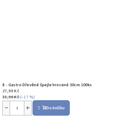
8 - Gastro Dřevěné špejle hrocené 30cm 100ks
27,90 Kč
33,90 Kč
(–17 %)
−
+
Do košíku