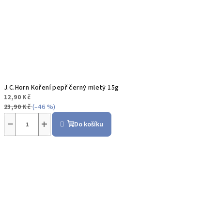
J.C.Horn Koření pepř černý mletý 15g
12,90 Kč
23,90 Kč
(–46 %)
−
+
Do košíku