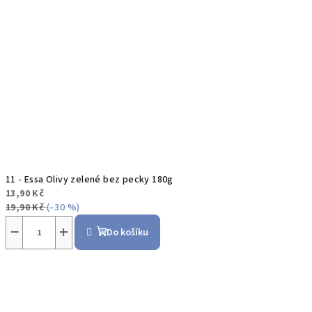
11 - Essa Olivy zelené bez pecky 180g
13,90 Kč
19,90 Kč
(–30 %)
−
+
Do košíku