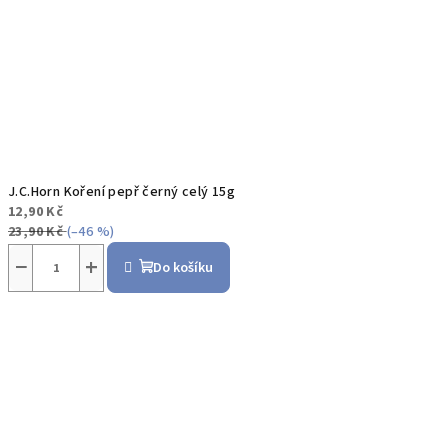
J.C.Horn Koření pepř černý celý 15g
12,90 Kč
23,90 Kč
(–46 %)
−
+
Do košíku