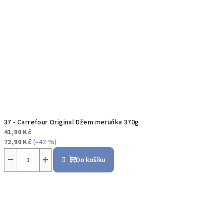
37 - Carrefour Original Džem meruňka 370g
41,90 Kč
72,90 Kč
(–42 %)
−
+
Do košíku