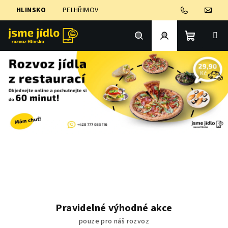
Přejít
HLINSKO
PELHŘIMOV
na
obsah
Nákupní
Hledat
Přihlášení
košík
R
o
z
v
Pravidelné výhodné akce
o
pouze pro náš rozvoz