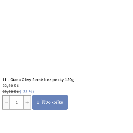
11 - Giana Olivy černé bez pecky 180g
22,90 Kč
29,90 Kč
(–23 %)
−
+
Do košíku