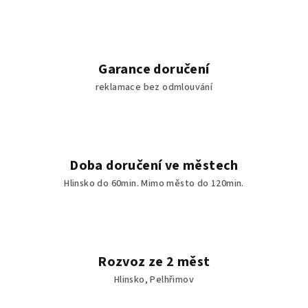
z
j
í
Garance doručení
reklamace bez odmlouvání
d
l
a
Doba doručení ve městech
a
Hlinsko do 60min. Mimo město do 120min.
p
o
t
Rozvoz ze 2 měst
r
Hlinsko, Pelhřimov
a