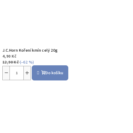
J.C.Horn Koření kmín celý 20g
4,90 Kč
12,90 Kč
(–62 %)
−
+
Do košíku