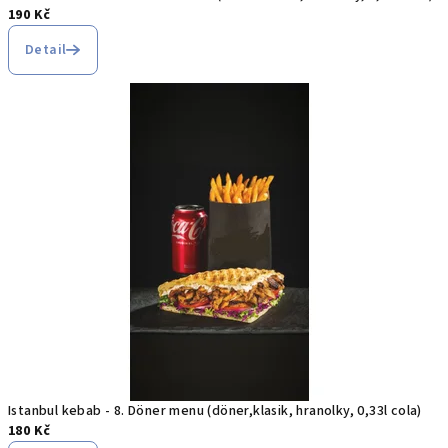
190 Kč
Detail
Istanbul kebab - 8. Döner menu (döner,klasik, hranolky, 0,33l cola)
180 Kč