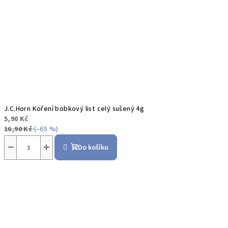
J.C.Horn Koření bobkový list celý sušený 4g
5,90 Kč
16,90 Kč
(–65 %)
−
+
Do košíku