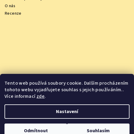
O nás
Recenze
Tento web používá soubory cookie. Dalším procházením
tohoto webu vyjadřujete souhlas s jejich používáním..
Více informací
zde
.
Vychutnejte si oceněná vína z pohodlí domova
Nastavení
Copyright 2026
Jsme Jídlo
. Všechna práva vyhrazena.
Odmítnout
Souhlasím