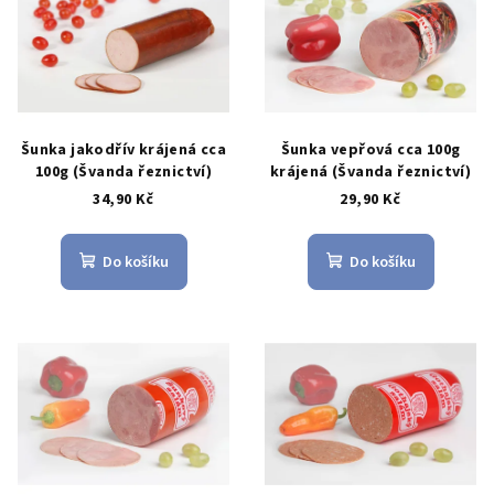
r
p
o
i
d
s
u
p
k
r
Šunka jakodřív krájená cca
Šunka vepřová cca 100g
t
o
100g (Švanda řeznictví)
krájená (Švanda řeznictví)
ů
34,90 Kč
29,90 Kč
d
u
k
Do košíku
Do košíku
t
ů