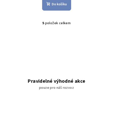
Do košíku
5
položek celkem
O
v
l
á
d
a
c
í
p
r
Pravidelné výhodné akce
v
pouze pro náš rozvoz
k
y
v
ý
p