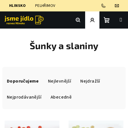
Přejít
HLINSKO
PELHŘIMOV
na
obsah
Nákupní
Hledat
Přihlášení
Šunky a slaniny
košík
Ř
a
Doporučujeme
Nejlevnější
Nejdražší
z
e
Nejprodávanější
Abecedně
n
í
V
p
ý