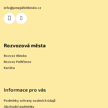
a
info
@
jsmejidlohlinsko.cz
t
í
Rozvozová města
Rozvoz Hlinsko
Rozvoz Pelhřimov
Kariéra
Informace pro vás
Podmínky ochrany osobních údajů
Obchodní podmínky