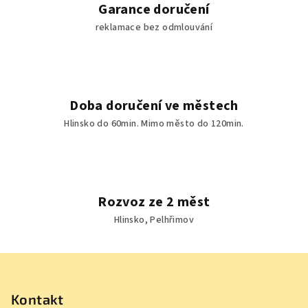
Garance doručení
i
reklamace bez odmlouvání
s
u
Doba doručení ve městech
Hlinsko do 60min. Mimo město do 120min.
Rozvoz ze 2 měst
Hlinsko, Pelhřimov
Z
á
p
Kontakt