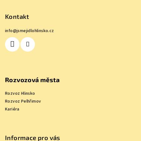
á
p
Kontakt
a
info
@
jsmejidlohlinsko.cz
t
í
Rozvozová města
Rozvoz Hlinsko
Rozvoz Pelhřimov
Kariéra
Informace pro vás