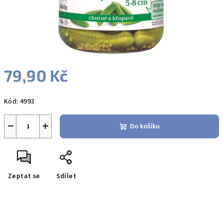
79,90 Kč
Měrná
Kód:
4993
cena:
−
+
Do košíku
Zeptat se
Sdílet