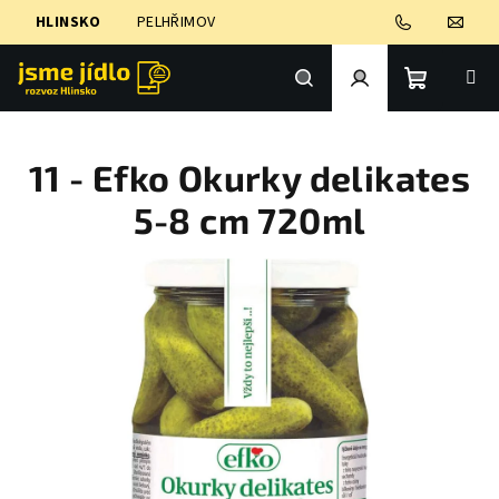
Přejít
HLINSKO
PELHŘIMOV
na
obsah
Nákupní
Hledat
Přihlášení
11 - Efko Okurky delikates
košík
5-8 cm 720ml