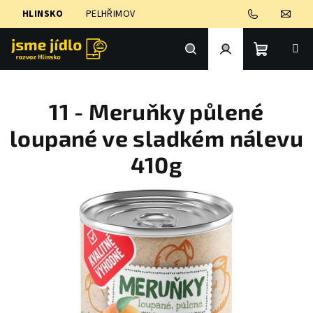
Přejít
HLINSKO
PELHŘIMOV
na
obsah
Nákupní
Hledat
Přihlášení
11 - Meruňky půlené
košík
loupané ve sladkém nálevu
410g