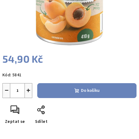
54,90 Kč
Měrná
Kód:
5841
cena:
−
+
Do košíku
Zeptat se
Sdílet