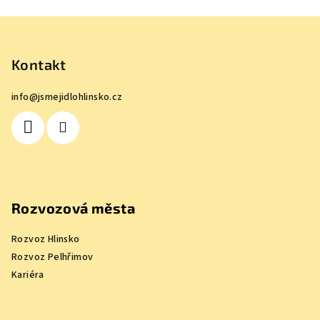
Z
á
p
Kontakt
a
info
@
jsmejidlohlinsko.cz
t
í
Rozvozová města
Rozvoz Hlinsko
Rozvoz Pelhřimov
Kariéra