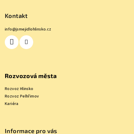
á
p
Kontakt
a
info
@
jsmejidlohlinsko.cz
t
í
Rozvozová města
Rozvoz Hlinsko
Rozvoz Pelhřimov
Kariéra
Informace pro vás