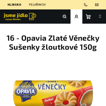
Přejít
HLINSKO
PELHŘIMOV
na
obsah
Nákupní
Hledat
Přihlášení
16 - Opavia Zlaté Věnečky
košík
Sušenky žloutkové 150g