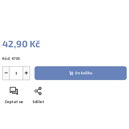
42,90 Kč
Měrná
Kód:
4705
cena:
−
+
Do košíku
Zeptat se
Sdílet