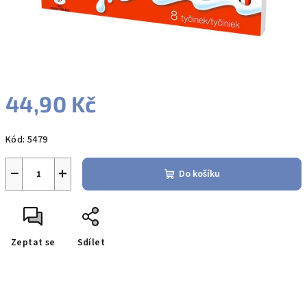
44,90 Kč
Měrná
Kód:
5479
cena:
−
+
Do košíku
Zeptat se
Sdílet