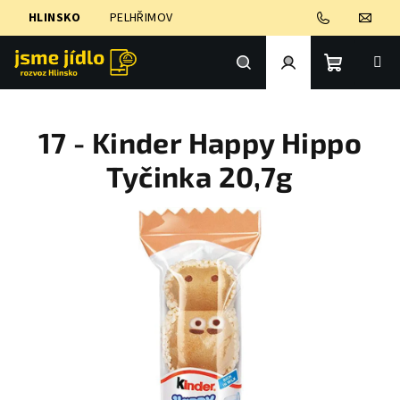
Přejít
HLINSKO
PELHŘIMOV
na
obsah
Nákupní
Hledat
Přihlášení
17 - Kinder Happy Hippo
košík
Tyčinka 20,7g