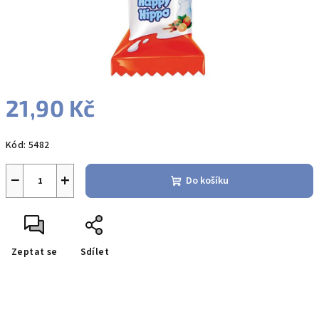
21,90 Kč
Měrná
Kód:
5482
cena:
−
+
Do košíku
Zeptat se
Sdílet