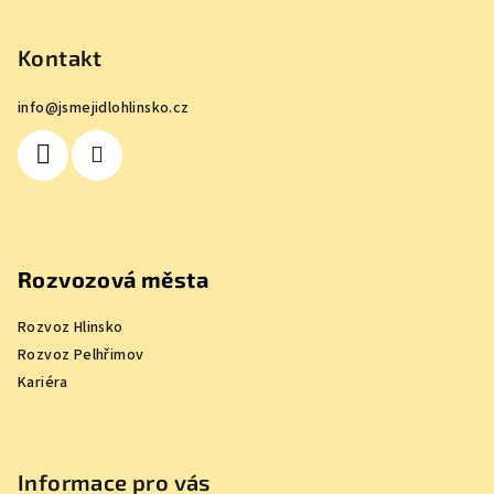
á
p
Kontakt
a
info
@
jsmejidlohlinsko.cz
t
í
Rozvozová města
Rozvoz Hlinsko
Rozvoz Pelhřimov
Kariéra
Informace pro vás