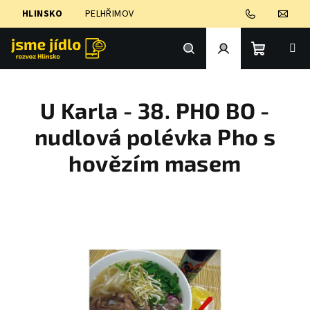
Přejít
HLINSKO
PELHŘIMOV
na
obsah
Nákupní
Hledat
Přihlášení
U Karla - 38. PHO BO -
košík
nudlová polévka Pho s
hovězím masem