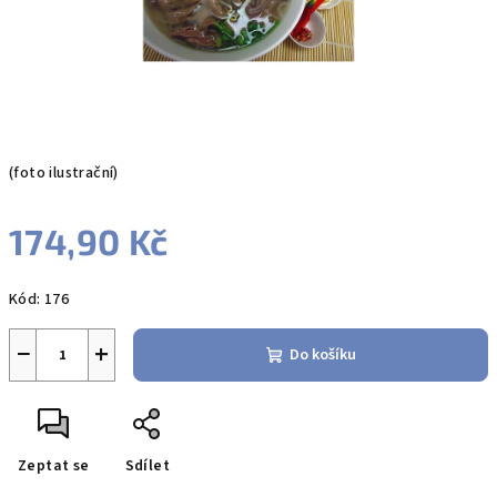
(foto ilustrační)
174,90 Kč
Měrná
Kód:
176
cena:
−
+
Do košíku
Zeptat se
Sdílet