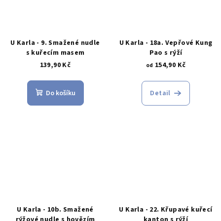
U Karla - 9. Smažené nudle
U Karla - 18a. Vepřové Kung
s kuřecím masem
Pao s rýží
139,90 Kč
154,90 Kč
od
Do košíku
Detail
U Karla - 10b. Smažené
U Karla - 22. Křupavé kuřecí
rýžové nudle s hovězím
kanton s rýží