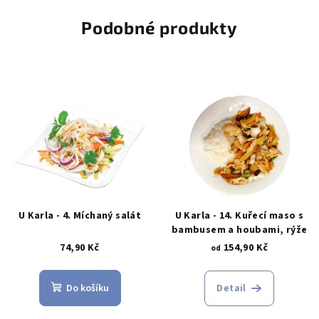
Podobné produkty
U Karla - 4. Míchaný salát
U Karla - 14. Kuřecí maso s
bambusem a houbami, rýže
74,90 Kč
154,90 Kč
od
Do košíku
Detail