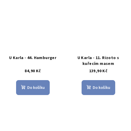
U Karla - 44. Hamburger
U Karla - 11. Rizoto s
kuřecím masem
84,90 Kč
139,90 Kč
Do košíku
Do košíku