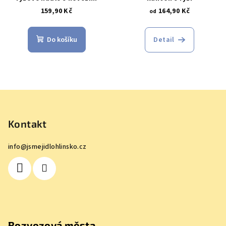
159,90 Kč
164,90 Kč
od
Do košíku
Detail
Z
á
p
Kontakt
a
info
@
jsmejidlohlinsko.cz
t
í
Rozvozová města