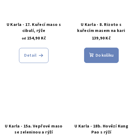
U Karla - 17. Kuřecí maso s
U Karla - 8. Rizoto s
cibulí, rýže
kuřecím masem na kari
154,90 Kč
139,90 Kč
od
Detail
Do košíku
U Karla - 15a. Vepřové maso
U Karla - 18b. Hovězí Kung
se zeleninou a rýží
Pao s rýží