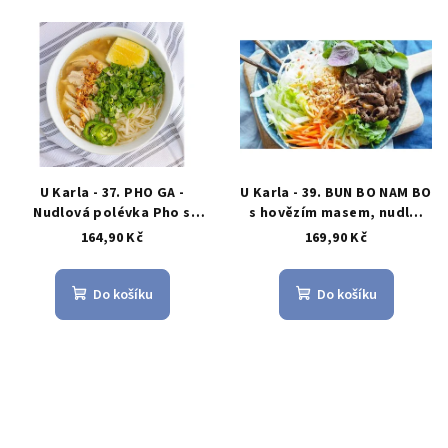
U Karla - 37. PHO GA -
U Karla - 39. BUN BO NAM BO
Nudlová polévka Pho s
s hovězím masem, nudle,
kuřecím masem
salát, arašídy, omáčka
164,90 Kč
169,90 Kč
Do košíku
Do košíku