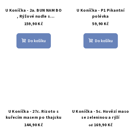
U Koníčka - 2a. BUN NAM BO
U Koníčka - P1 Pikantní
, Rýžové nudle s
polévka
restovaným kuřecím
159,90 Kč
59,90 Kč
masem, podávané se
salátem a omáčkou
Do košíku
Do košíku
U Koníčka - 27c. Rizoto s
U Koníčka - 5c. Hovězí maso
kuřecím masem po thajsku
se zeleninou a rýží
144,90 Kč
169,90 Kč
od