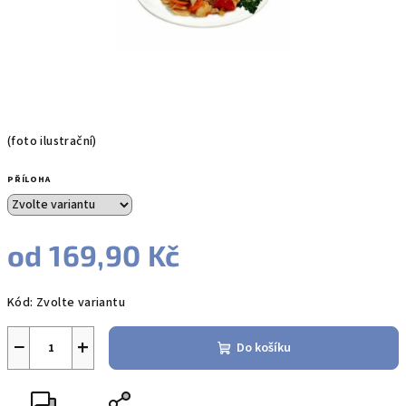
(foto ilustrační)
PŘÍLOHA
od
169,90 Kč
Měrná
Kód:
Zvolte variantu
cena:
−
+
Do košíku