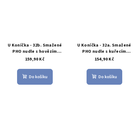
U Koníčka - 32b. Smažené
U Koníčka - 32a. Smažené
PHO nudle s hovězím
PHO nudle s kuřecím
masem
masem
159,90 Kč
154,90 Kč
Do košíku
Do košíku