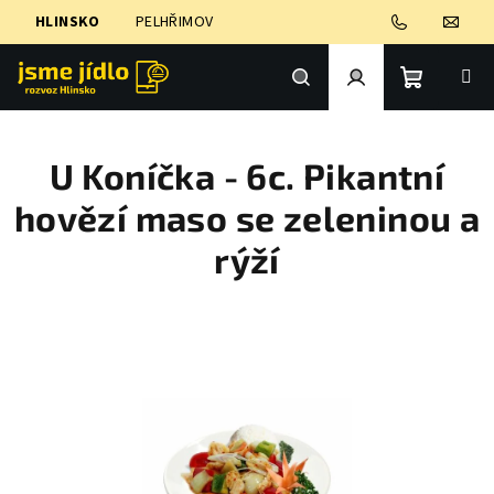
Přejít
HLINSKO
PELHŘIMOV
na
obsah
Nákupní
Hledat
Přihlášení
U Koníčka - 6c. Pikantní
košík
hovězí maso se zeleninou a
rýží