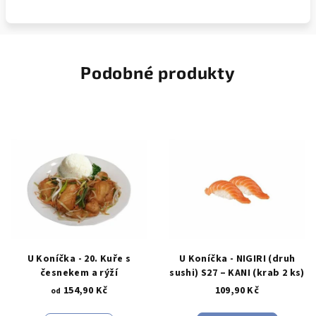
Podobné produkty
U Koníčka - 20. Kuře s
U Koníčka - NIGIRI (druh
česnekem a rýží
sushi) S27 – KANI (krab 2 ks)
154,90 Kč
109,90 Kč
od