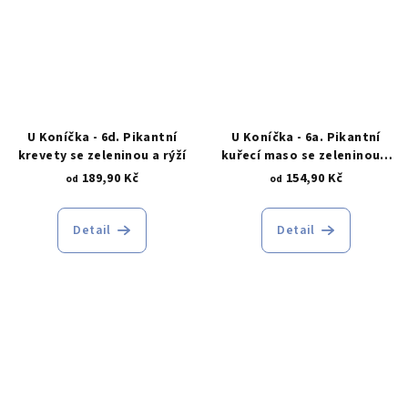
U Koníčka - 6d. Pikantní
U Koníčka - 6a. Pikantní
krevety se zeleninou a rýží
kuřecí maso se zeleninou a
rýží
189,90 Kč
154,90 Kč
od
od
Detail
Detail