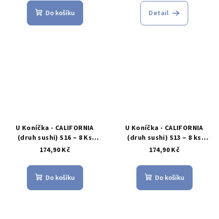
Do košíku
Detail
U Koníčka - CALIFORNIA
U Koníčka - CALIFORNIA
(druh sushi) S16 – 8 Ks
(druh sushi) S13 – 8 ks
(krab, avokádo, okurka,
(losos, avokádo, okurka,
174,90 Kč
174,90 Kč
kaviár)
sezam)
Do košíku
Do košíku