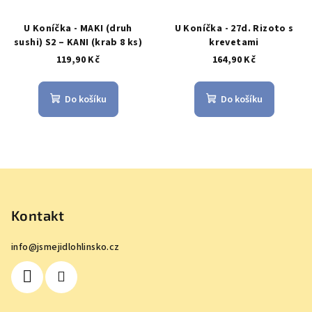
U Koníčka - MAKI (druh
U Koníčka - 27d. Rizoto s
sushi) S2 – KANI (krab 8 ks)
krevetami
119,90 Kč
164,90 Kč
Do košíku
Do košíku
Z
á
p
Kontakt
a
info
@
jsmejidlohlinsko.cz
t
í