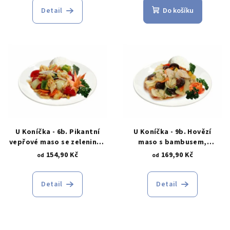
Detail
Do košíku
U Koníčka - 6b. Pikantní
U Koníčka - 9b. Hovězí
vepřové maso se zeleninou
maso s bambusem,
a rýží
houbami a rýží
154,90 Kč
169,90 Kč
od
od
Detail
Detail