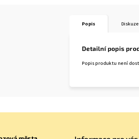
Popis
Diskuze
Detailní popis pro
Popis produktu není dos
ozová města
Informace pro vás