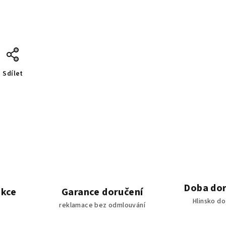
Sdílet
Doba dor
akce
Garance doručení
Hlinsko d
reklamace bez odmlouvání