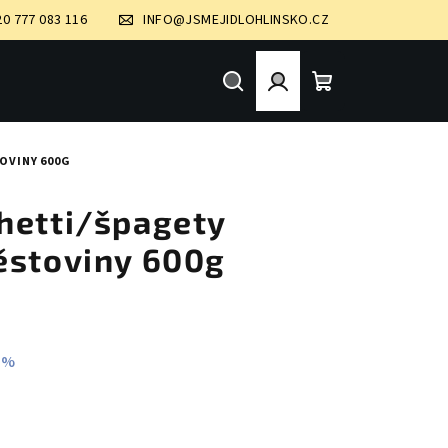
20 777 083 116
INFO@JSMEJIDLOHLINSKO.CZ
Hledat
Přihlášení
Nákupní
OVINY 600G
košík
hetti/špagety
ěstoviny 600g
 %