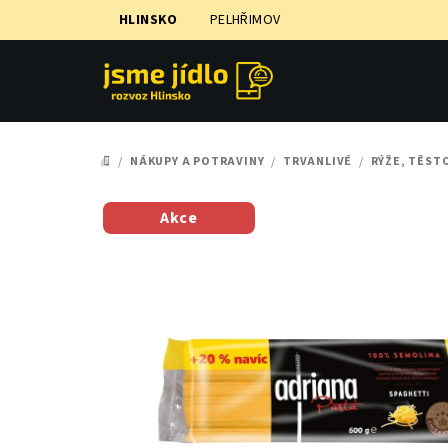
Přejít
HLINSKO
PELHŘIMOV
na
obsah
/
NÁKUPY A POTRAVINY
/
TRVANLIVÉ
/
RÝŽE, TĚST
DOMŮ
Akce