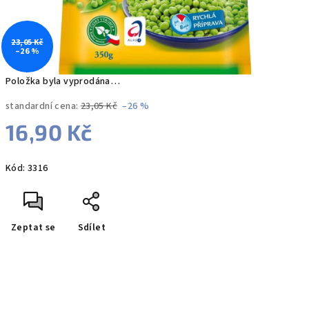
23,05 Kč
–26 %
Položka byla vyprodána…
standardní cena:
23,05 Kč
–26 %
16,90 Kč
Měrná
Kód:
3316
cena:
Zeptat se
Sdílet