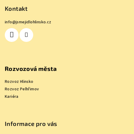
á
p
Kontakt
a
info
@
jsmejidlohlinsko.cz
t
í
Rozvozová města
Rozvoz Hlinsko
Rozvoz Pelhřimov
Kariéra
Informace pro vás