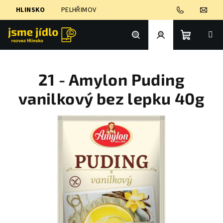
Přejít
HLINSKO
PELHŘIMOV
na
obsah
Nákupní
Hledat
Přihlášení
21 - Amylon Puding
košík
vanilkový bez lepku 40g