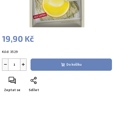
19,90 Kč
Měrná
Kód:
3529
cena:
−
+
Do košíku
Zeptat se
Sdílet