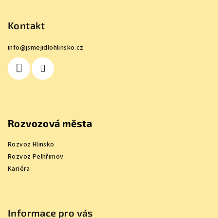
á
p
Kontakt
a
info
@
jsmejidlohlinsko.cz
t
í
Rozvozová města
Rozvoz Hlinsko
Rozvoz Pelhřimov
Kariéra
Informace pro vás