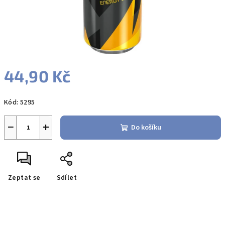
44,90 Kč
Měrná
Kód:
5295
cena:
−
+
Do košíku
Zeptat se
Sdílet