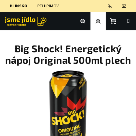
Přejít
HLINSKO
PELHŘIMOV
na
obsah
Nákupní
Hledat
Přihlášení
Big Shock! Energetický
košík
nápoj Original 500ml plech