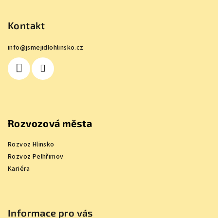
á
p
Kontakt
a
info
@
jsmejidlohlinsko.cz
t
í
Rozvozová města
Rozvoz Hlinsko
Rozvoz Pelhřimov
Kariéra
Informace pro vás