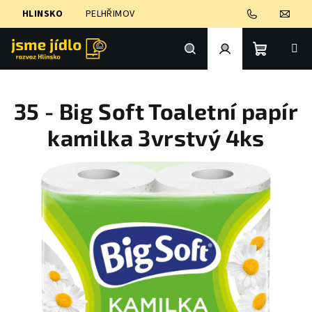
Přejít
HLINSKO
PELHŘIMOV
na
obsah
Nákupní
Hledat
Přihlášení
35 - Big Soft Toaletní papír
košík
kamilka 3vrstvý 4ks