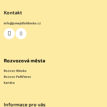
á
p
Kontakt
a
info
@
jsmejidlohlinsko.cz
t
í
Rozvozová města
Rozvoz Hlinsko
Rozvoz Pelhřimov
Kariéra
Informace pro vás