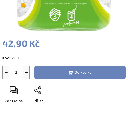
42,90 Kč
Měrná
Kód:
2971
cena:
−
+
Do košíku
Zeptat se
Sdílet