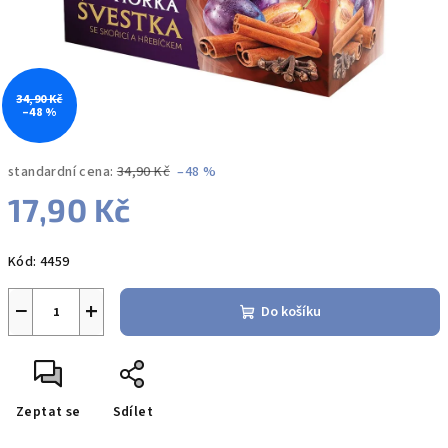
34,90 Kč
–48 %
standardní cena:
34,90 Kč
–48 %
17,90 Kč
Měrná
Kód:
4459
cena:
−
+
Do košíku
Zeptat se
Sdílet