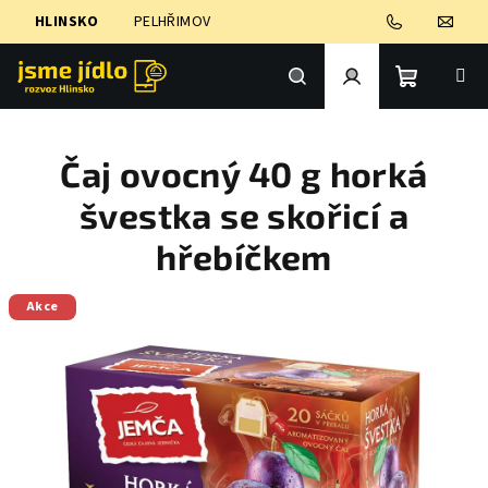
Přejít
HLINSKO
PELHŘIMOV
na
obsah
Nákupní
Hledat
Přihlášení
Čaj ovocný 40 g horká
košík
švestka se skořicí a
hřebíčkem
Akce