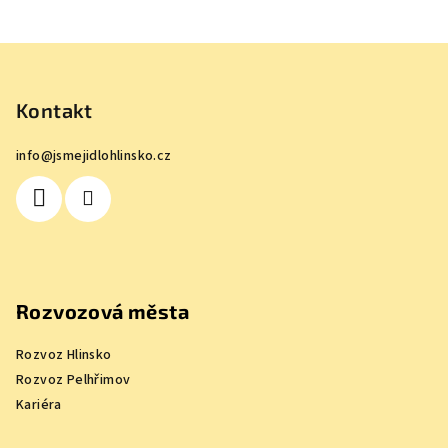
Z
á
p
Kontakt
a
info
@
jsmejidlohlinsko.cz
t
í
Rozvozová města
Rozvoz Hlinsko
Rozvoz Pelhřimov
Kariéra