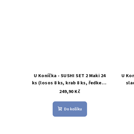
U Koníčka - SUSHI SET 2 Maki 24
U Kon
ks (losos 8 ks, krab 8 ks, ředkev 4
sla
ks, okurka 4 ks
249,90 Kč
Do košíku