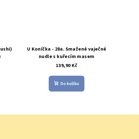
sushi)
U Koníčka - 28a. Smažené vaječné
)
nudle s kuřecím masem
139,90 Kč
Do košíku