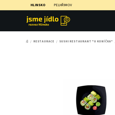
Přejít
HLINSKO
PELHŘIMOV
na
obsah
/
RESTAURACE
/
SUSHI RESTAURANT "U KONÍČKA"
DOMŮ