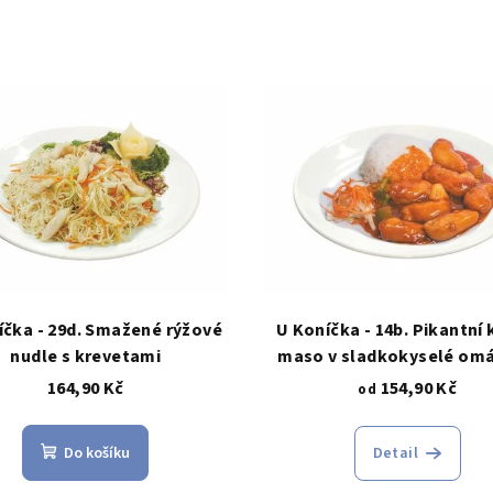
íčka - 29d. Smažené rýžové
U Koníčka - 14b. Pikantní 
nudle s krevetami
maso v sladkokyselé omá
rýží
164,90 Kč
154,90 Kč
od
Do košíku
Detail