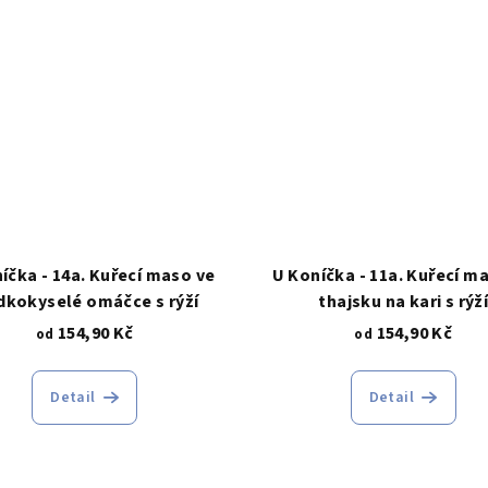
íčka - 14a. Kuřecí maso ve
U Koníčka - 11a. Kuřecí m
dkokyselé omáčce s rýží
thajsku na kari s rýž
154,90 Kč
154,90 Kč
od
od
Detail
Detail