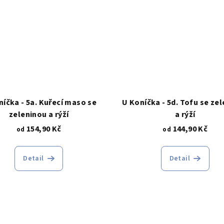
níčka - 5a. Kuřecí maso se
U Koníčka - 5d. Tofu se ze
zeleninou a rýží
a rýží
154,90 Kč
144,90 Kč
od
od
Detail
Detail