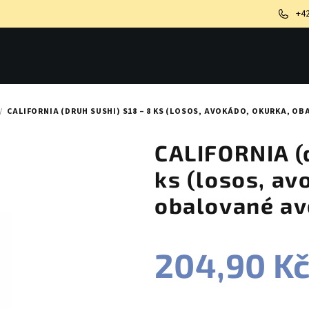
+4
/
CALIFORNIA (DRUH SUSHI) S18 – 8 KS (LOSOS, AVOKÁDO, OKURKA, 
CALIFORNIA (d
ks (losos, av
obalované a
204,90 K
Měrná