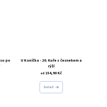
aso po
U Koníčka - 20. Kuře s česnekem a
í
rýží
154,90 Kč
od
Detail