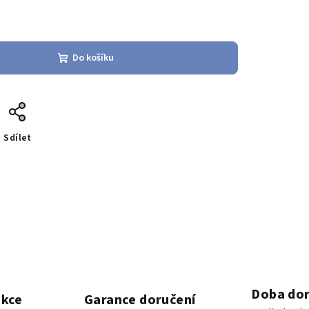
Do košíku
Sdílet
Doba dor
akce
Garance doručení