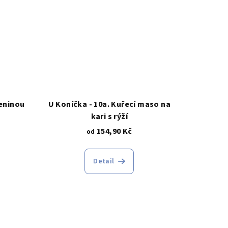
leninou
U Koníčka - 10a. Kuřecí maso na
kari s rýží
154,90 Kč
od
Detail