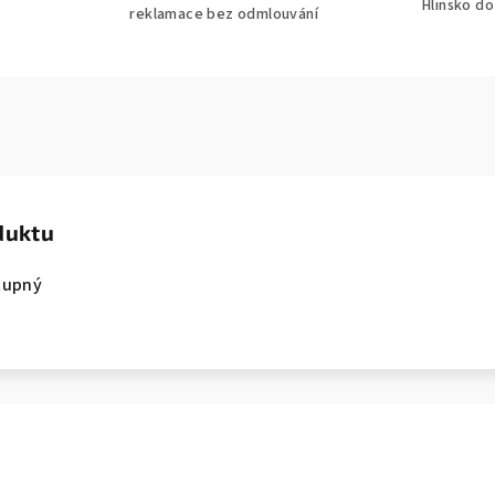
Hlinsko d
reklamace bez odmlouvání
duktu
tupný