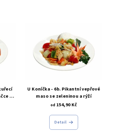
kuřecí
U Koníčka - 6b. Pikantní vepřové
čce s
maso se zeleninou a rýží
154,90 Kč
od
Detail