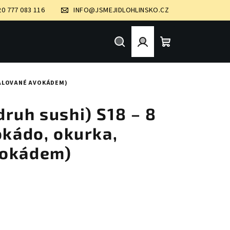
20 777 083 116
INFO@JSMEJIDLOHLINSKO.CZ
Hledat
Přihlášení
Nákupní
OBALOVANÉ AVOKÁDEM)
košík
ruh sushi) S18 – 8
okádo, okurka,
vokádem)
č