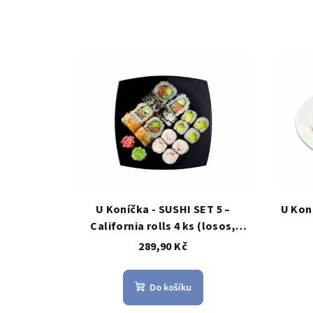
U Koníčka - SUSHI SET 5 –
U Kon
California rolls 4 ks (losos,
avokádo, okurka, sezam) + Maki
289,90 Kč
krab 4 ks + California tobikko roll
4 ks (losos, avokádo, okurka,
Do košíku
kaviár) + Maki avokádo 4ks