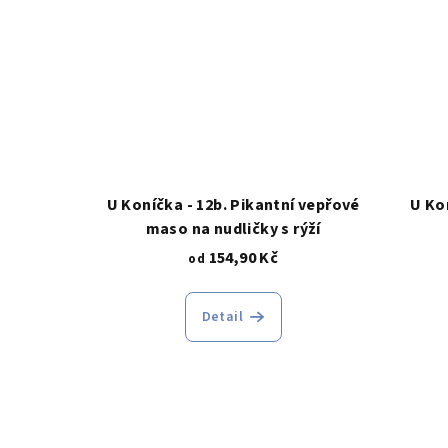
U Koníčka - 12b. Pikantní vepřové
U Ko
maso na nudličky s rýží
154,90 Kč
od
Detail