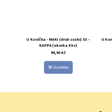
U Koníčka - MAKI (druh sushi) S5 –
U Kon
KAPPA (okurka 8 ks)
99,90 Kč
Do košíku
Z
á