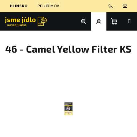
Přejít
HLINSKO
PELHŘIMOV
na
obsah
Nákupní
Hledat
Přihlášení
46 - Camel Yellow Filter KS
košík