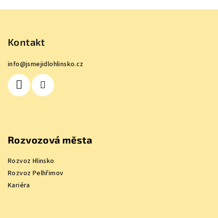
Z
á
p
Kontakt
a
info
@
jsmejidlohlinsko.cz
t
í
Rozvozová města
Rozvoz Hlinsko
Rozvoz Pelhřimov
Kariéra