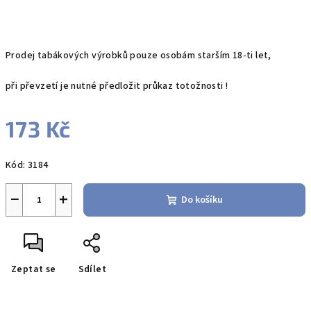
Prodej tabákových výrobků pouze osobám starším 18-ti let,
při převzetí je nutné předložit průkaz totožnosti !
173 Kč
Měrná
Kód:
3184
cena:
−
+
Do košíku
Zeptat se
Sdílet