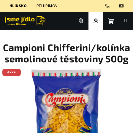
Přejít
HLINSKO
PELHŘIMOV
na
obsah
Nákupní
Hledat
Přihlášení
Campioni Chifferini/kolínka
košík
semolinové těstoviny 500g
Akce