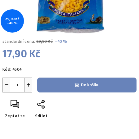
29,90 Kč
–40 %
standardní cena:
29,90 Kč
–40 %
17,90 Kč
Měrná
Kód:
4504
cena:
−
+
Do košíku
Zeptat se
Sdílet