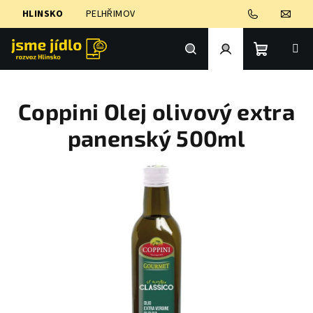
Přejít
HLINSKO
PELHŘIMOV
na
obsah
Nákupní
Hledat
Přihlášení
Coppini Olej olivový extra
košík
panenský 500ml