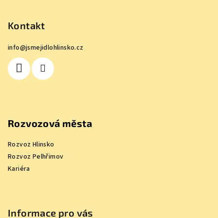
á
p
Kontakt
a
info
@
jsmejidlohlinsko.cz
t
í
Rozvozová města
Rozvoz Hlinsko
Rozvoz Pelhřimov
Kariéra
Informace pro vás