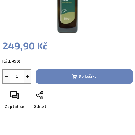
249,90 Kč
Měrná
Kód:
4501
cena:
−
+
Do košíku
Zeptat se
Sdílet