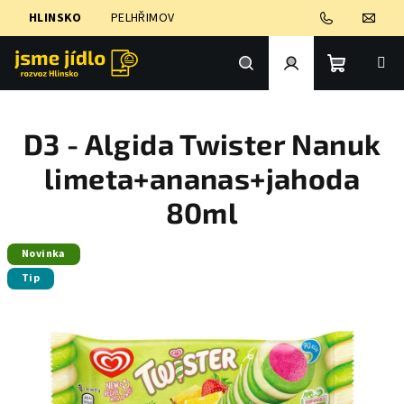
Přejít
HLINSKO
PELHŘIMOV
na
obsah
Nákupní
Hledat
Přihlášení
D3 - Algida Twister Nanuk
košík
limeta+ananas+jahoda
80ml
Novinka
Tip