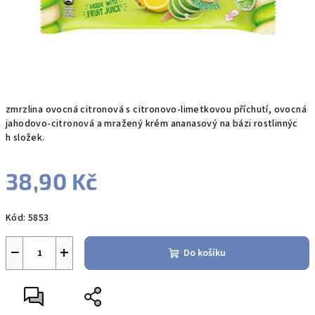
zmrzlina ovocná citronová s citronovo-limetkovou příchutí, ovocná
jahodovo-citronová a mražený krém ananasový na bázi rostlinnýc
h složek.
38,90 Kč
Měrná
Kód:
5853
cena:
−
+
Do košíku