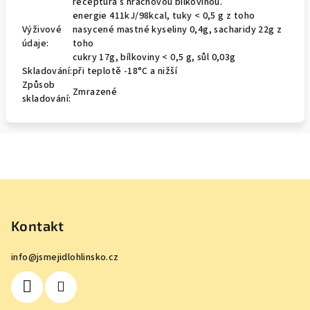
receptura s hrachovou bílkovinou.
energie 411kJ/98kcal, tuky < 0,5 g z toho
Výživové
nasycené mastné kyseliny 0,4g, sacharidy 22g z
údaje:
toho
cukry 17g, bílkoviny < 0,5 g, sůl 0,03g
Skladování:
při teplotě -18°C a nižší
Způsob
Zmrazené
skladování:
Z
á
p
Kontakt
a
info
@
jsmejidlohlinsko.cz
t
í