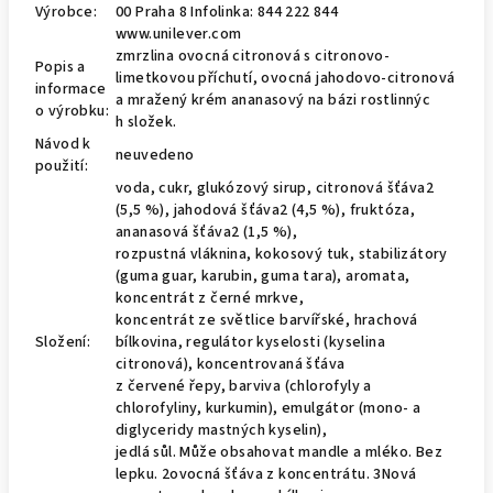
Výrobce:
00 Praha 8 Infolinka: 844 222 844
www.unilever.com
zmrzlina ovocná citronová s citronovo-
Popis a
limetkovou příchutí, ovocná jahodovo-citronová
informace
a mražený krém ananasový na bázi rostlinnýc
o výrobku:
h složek.
Návod k
neuvedeno
použití:
voda, cukr, glukózový sirup, citronová šťáva2
(5,5 %), jahodová šťáva2 (4,5 %), fruktóza,
ananasová šťáva2 (1,5 %),
rozpustná vláknina, kokosový tuk, stabilizátory
(guma guar, karubin, guma tara), aromata,
koncentrát z černé mrkve,
koncentrát ze světlice barvířské, hrachová
Složení:
bílkovina, regulátor kyselosti (kyselina
citronová), koncentrovaná šťáva
z červené řepy, barviva (chlorofyly a
chlorofyliny, kurkumin), emulgátor (mono- a
diglyceridy mastných kyselin),
jedlá sůl. Může obsahovat mandle a mléko. Bez
lepku. 2ovocná šťáva z koncentrátu. 3Nová