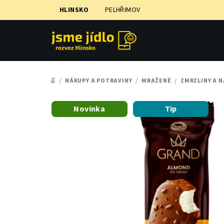
Přejít
HLINSKO
PELHŘIMOV
na
obsah
/
NÁKUPY A POTRAVINY
/
MRAŽENÉ
/
ZMRZLINY A 
DOMŮ
Novinka
Tip