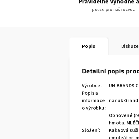
Pravidelné výhodné 
pouze pro náš rozvoz
Popis
Diskuze
Detailní popis pro
Výrobce:
UNIBRANDS CZ
Popis a
informace
nanuk Grand 
o výrobku:
Obnovené (re
hmota, MLÉČN
Složení:
Kakaová suši
emulgátor: m