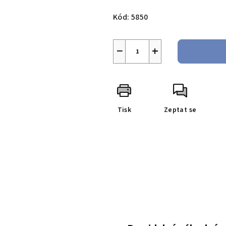
Měrná
cena:
Kód:
5850
−
+
Tisk
Zeptat se