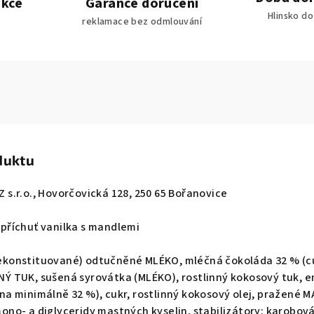
akce
Garance doručení
Hlinsko d
reklamace bez odmlouvání
duktu
 s.r.o., Hovorčovická 128, 250 65 Bořanovice
příchuť vanilka s mandlemi
konstituované) odtučněné MLÉKO, mléčná čokoláda 32 % (c
Ý TUK, sušená syrovátka (MLÉKO), rostlinný kokosový tuk, em
na minimálně 32 %), cukr, rostlinný kokosový olej, pražené 
ono- a diglyceridy mastných kyselin, stabilizátory: karobov