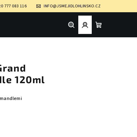
20 777 083 116
INFO@JSMEJIDLOHLINSKO.CZ
Hledat
Přihlášení
Nákupní
košík
Grand
le 120ml
s mandlemi