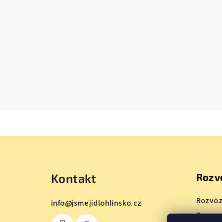
Z
á
Kontakt
Rozv
p
a
Rozvoz
info
@
jsmejidlohlinsko.cz
Rozvoz
t