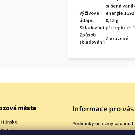
sušená vanilk
Výživové
energie 1392 
údaje:
0,18 g
Skladování:
při teplotě -1
Způsob
Zmrazené
skladování:
ozová města
Informace pro vás
 Hlinsko
Podmínky ochrany osobních
 Pelhřimov
Obchodní podmínky