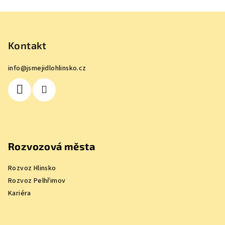
Z
á
p
Kontakt
a
info
@
jsmejidlohlinsko.cz
t
í
Rozvozová města
Rozvoz Hlinsko
Rozvoz Pelhřimov
Kariéra