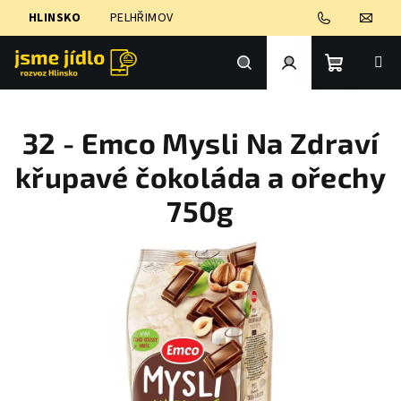
Přejít
HLINSKO
PELHŘIMOV
na
obsah
Nákupní
Hledat
Přihlášení
32 - Emco Mysli Na Zdraví
košík
křupavé čokoláda a ořechy
750g