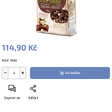
114,90 Kč
Měrná
Kód:
3661
cena:
−
+
Do košíku
Zeptat se
Sdílet