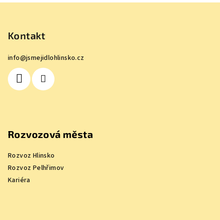
Z
á
p
Kontakt
a
info
@
jsmejidlohlinsko.cz
t
í
Rozvozová města
Rozvoz Hlinsko
Rozvoz Pelhřimov
Kariéra