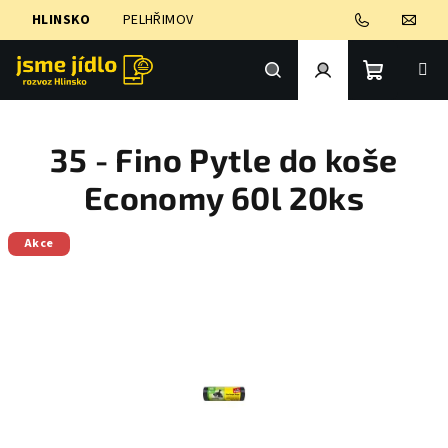
Přejít
HLINSKO
PELHŘIMOV
na
obsah
Nákupní
Hledat
Přihlášení
35 - Fino Pytle do koše
košík
Economy 60l 20ks
Akce