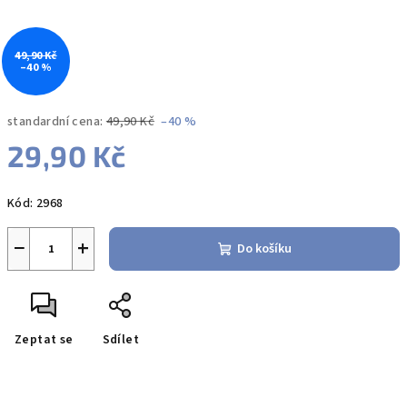
49,90 Kč
–40 %
standardní cena:
49,90 Kč
–40 %
29,90 Kč
Měrná
Kód:
2968
cena:
−
+
Do košíku
Zeptat se
Sdílet