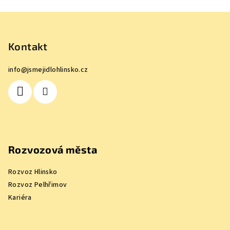
Z
á
p
Kontakt
a
info
@
jsmejidlohlinsko.cz
t
í
Rozvozová města
Rozvoz Hlinsko
Rozvoz Pelhřimov
Kariéra