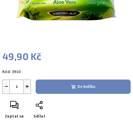
49,90 Kč
Měrná
Kód:
3910
cena:
−
+
Do košíku
Zeptat se
Sdílet