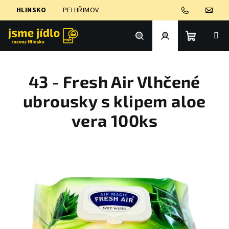
Přejít
HLINSKO
PELHŘIMOV
na
obsah
Nákupní
Hledat
Přihlášení
43 - Fresh Air Vlhčené
košík
ubrousky s klipem aloe
vera 100ks