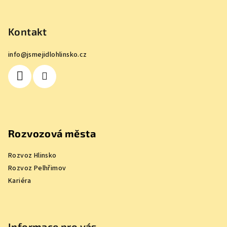
Z
á
p
Kontakt
a
info
@
jsmejidlohlinsko.cz
t
í
Rozvozová města
Rozvoz Hlinsko
Rozvoz Pelhřimov
Kariéra
Informace pro vás