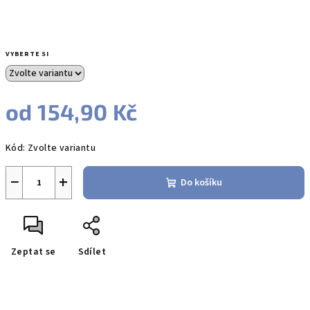
VYBERTE SI
od
154,90 Kč
Měrná
Kód:
Zvolte variantu
cena:
−
+
Do košíku
Zeptat se
Sdílet