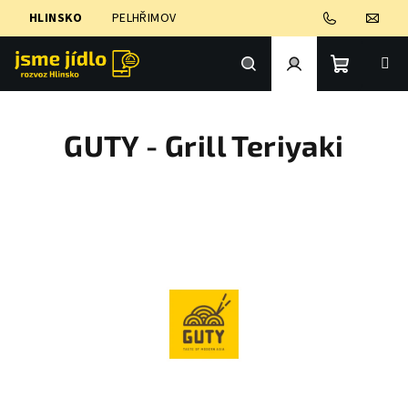
Přejít
HLINSKO
PELHŘIMOV
na
obsah
Nákupní
Hledat
Přihlášení
GUTY - Grill Teriyaki
košík