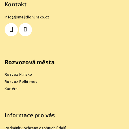
p
Kontakt
a
info
@
jsmejidlohlinsko.cz
t
í
Rozvozová města
Rozvoz Hlinsko
Rozvoz Pelhřimov
Kariéra
Informace pro vás
Podmínky ochrany osobních údajů