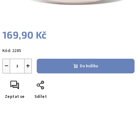
169,90 Kč
Měrná
Kód:
2285
cena:
−
+
Do košíku
Zeptat se
Sdílet