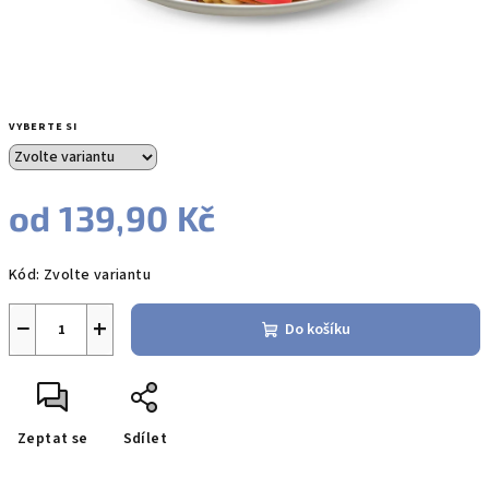
VYBERTE SI
od
139,90 Kč
Měrná
Kód:
Zvolte variantu
cena:
−
+
Do košíku
Zeptat se
Sdílet