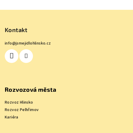
Z
á
p
Kontakt
a
info
@
jsmejidlohlinsko.cz
t
í
Rozvozová města
Rozvoz Hlinsko
Rozvoz Pelhřimov
Kariéra