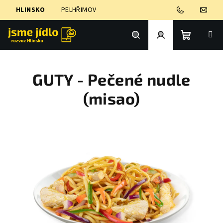
Přejít
HLINSKO
PELHŘIMOV
na
obsah
Nákupní
Hledat
Přihlášení
GUTY - Pečené nudle
košík
(misao)