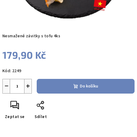
Nesmažené závitky s tofu 4ks
179,90 Kč
Měrná
Kód:
2249
cena:
−
+
Do košíku
Zeptat se
Sdílet