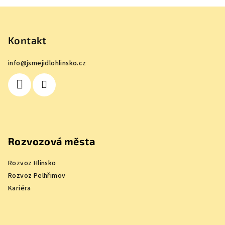
Z
á
p
Kontakt
a
info
@
jsmejidlohlinsko.cz
t
í
Rozvozová města
Rozvoz Hlinsko
Rozvoz Pelhřimov
Kariéra