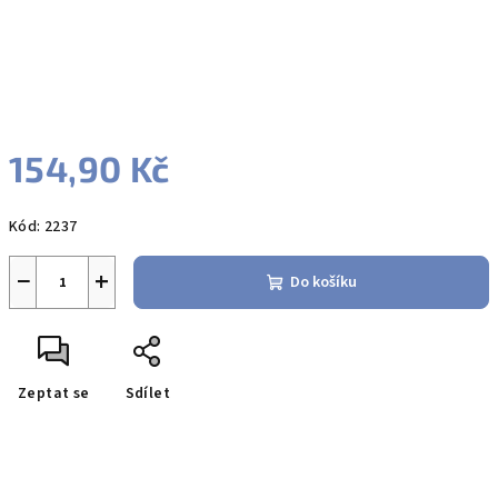
154,90 Kč
Měrná
Kód:
2237
cena:
−
+
Do košíku
Zeptat se
Sdílet