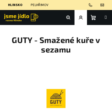
Přejít
HLINSKO
PELHŘIMOV
na
obsah
Nákupní
Hledat
Přihlášení
GUTY - Smažené kuře v
košík
sezamu