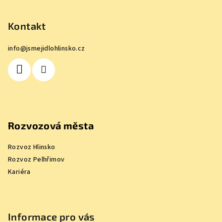
á
p
Kontakt
a
info
@
jsmejidlohlinsko.cz
t
í
Rozvozová města
Rozvoz Hlinsko
Rozvoz Pelhřimov
Kariéra
Informace pro vás