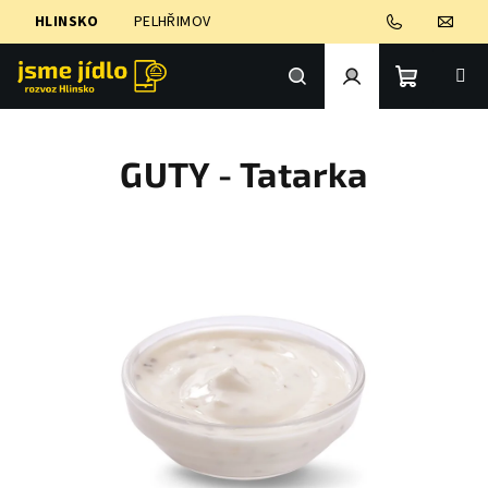
Přejít
HLINSKO
PELHŘIMOV
na
obsah
Nákupní
Hledat
Přihlášení
GUTY - Tatarka
košík