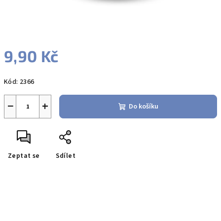
9,90 Kč
Měrná
Kód:
2366
cena:
−
+
Do košíku
Zeptat se
Sdílet