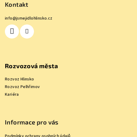
p
Kontakt
a
info
@
jsmejidlohlinsko.cz
t
í
Rozvozová města
Rozvoz Hlinsko
Rozvoz Pelhřimov
Kariéra
Informace pro vás
Podmínky ochrany osobních údajů