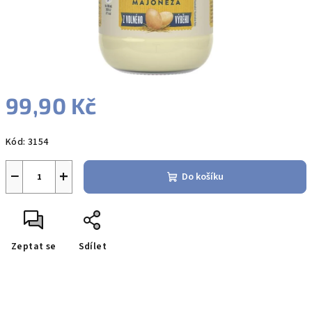
99,90 Kč
Měrná
Kód:
3154
cena:
−
+
Do košíku
Zeptat se
Sdílet