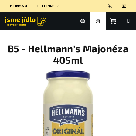
Přejít
HLINSKO
PELHŘIMOV
na
obsah
Nákupní
Hledat
Přihlášení
B5 - Hellmann's Majonéza
košík
405ml