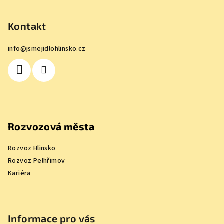
á
p
Kontakt
a
info
@
jsmejidlohlinsko.cz
t
í
Rozvozová města
Rozvoz Hlinsko
Rozvoz Pelhřimov
Kariéra
Informace pro vás