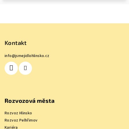
Z
á
p
Kontakt
a
info
@
jsmejidlohlinsko.cz
t
í
Rozvozová města
Rozvoz Hlinsko
Rozvoz Pelhřimov
Kariéra