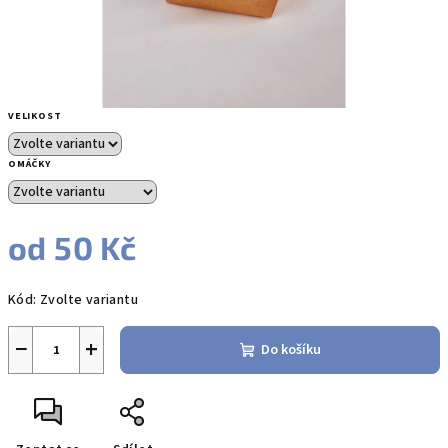
VELIKOST
OMÁČKY
od
50 Kč
Měrná
Kód:
Zvolte variantu
cena:
−
+
Do košíku