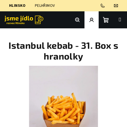
Přejít
HLINSKO
PELHŘIMOV
na
obsah
Nákupní
Hledat
Přihlášení
Istanbul kebab - 31. Box s
košík
hranolky