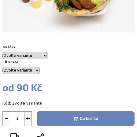
OMÁČKY
PŘÍDAVKY
od
90 Kč
Měrná
Kód:
Zvolte variantu
cena:
−
+
Do košíku