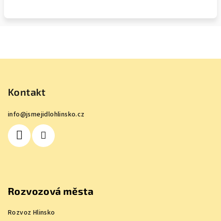
Z
á
p
Kontakt
a
info
@
jsmejidlohlinsko.cz
t
í
Rozvozová města
Rozvoz Hlinsko