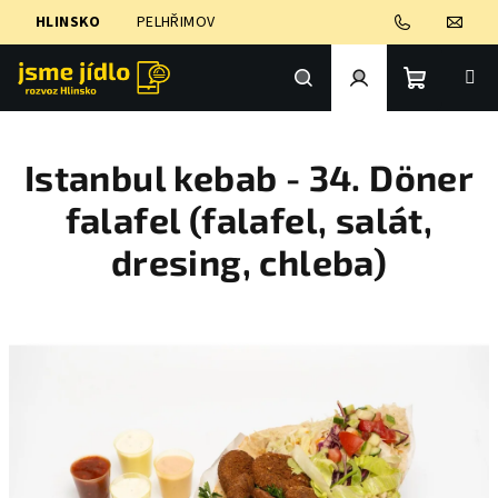
Přejít
HLINSKO
PELHŘIMOV
na
obsah
Nákupní
Hledat
Přihlášení
Istanbul kebab - 34. Döner
košík
falafel (falafel, salát,
dresing, chleba)