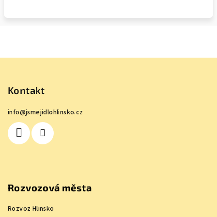
Z
á
p
Kontakt
a
info
@
jsmejidlohlinsko.cz
t
í
Rozvozová města
Rozvoz Hlinsko