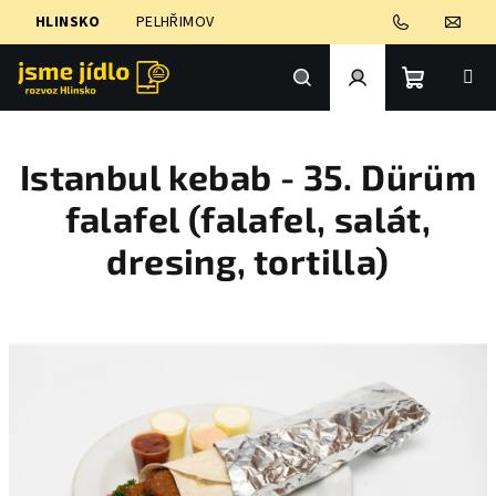
Přejít
HLINSKO
PELHŘIMOV
na
obsah
Nákupní
Hledat
Přihlášení
Istanbul kebab - 35. Dürüm
košík
falafel (falafel, salát,
dresing, tortilla)