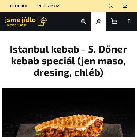
Přejít
HLINSKO
PELHŘIMOV
na
obsah
Nákupní
Hledat
Přihlášení
Istanbul kebab - 5. Dőner
košík
kebab speciál (jen maso,
dresing, chléb)