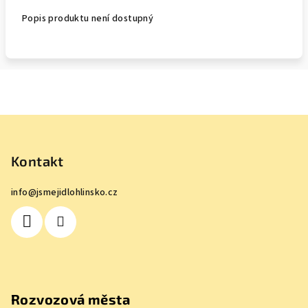
Popis produktu není dostupný
Z
á
p
Kontakt
a
info
@
jsmejidlohlinsko.cz
t
í
Rozvozová města