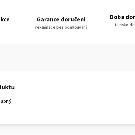
Doba dor
akce
Garance doručení
Hlinsko d
reklamace bez odmlouvání
duktu
tupný