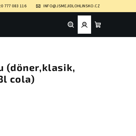
20 777 083 116
INFO@JSMEJIDLOHLINSKO.CZ
Hledat
Přihlášení
Nákupní
košík
 (döner,klasik,
3l cola)