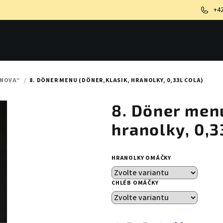
+4
ONOVA“
/
8. DÖNER MENU (DÖNER,KLASIK, HRANOLKY, 0,33L COLA)
8. Döner menu
hranolky, 0,3
HRANOLKY OMÁČKY
CHLÉB OMÁČKY