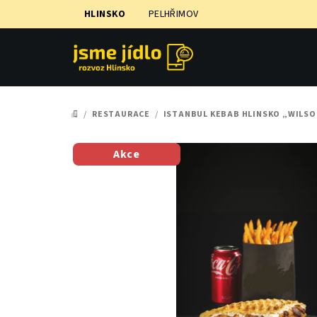
Přejít
HLINSKO
PELHŘIMOV
na
obsah
/
RESTAURACE
/
ISTANBUL KEBAB HLINSKO „WILS
DOMŮ
Akce